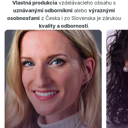
Vlastná produkcia
vzdelávacieho obsahu s
uznávanými odborníkmi
alebo
výraznými
osobnosťami
z Česka i zo Slovenska je zárukou
kvality a odbornosti
.