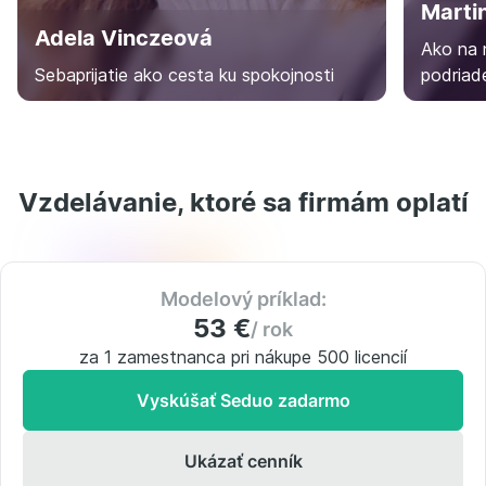
Marti
Adela Vinczeová
Ako na 
Sebaprijatie ako cesta ku spokojnosti
podriad
Vzdelávanie, ktoré sa firmám oplatí
Modelový príklad:
53 €
/ rok
za 1 zamestnanca pri nákupe 500 licencií
Vyskúšať Seduo zadarmo
Ukázať cenník