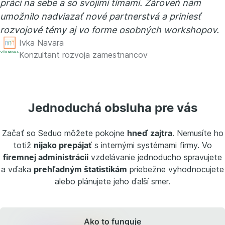
práci na sebe a so svojimi tímami. Zároveň nám
umožnilo nadviazať nové partnerstvá a priniesť
rozvojové témy aj vo forme osobných workshopov.
Ivka Navara
Konzultant rozvoja zamestnancov
Jednoduchá obsluha pre vás
Začať so Seduo môžete pokojne
hneď zajtra
. Nemusíte ho
totiž
nijako prepájať
s internými systémami firmy. Vo
firemnej administrácii
vzdelávanie jednoducho spravujete
a vďaka
prehľadným štatistikám
priebežne vyhodnocujete
alebo plánujete jeho ďalší smer.
Ako to funguje