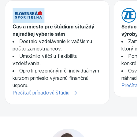
Čas a miesto pre štúdium si každý
Seduo 
najradšej vyberie sám
výrob
Dostalo vzdelávanie k väčšiemu
Zam
počtu zamestnancov.
ktorý 
Umožnilo väčšiu flexibilitu
Pon
vzdelávania.
konkré
Oproti prezenčným či individuálnym
Osv
kurzom prinieslo výraznú finančnú
náhrad
úsporu.
Prečít
Prečítať prípadovú štúdiu