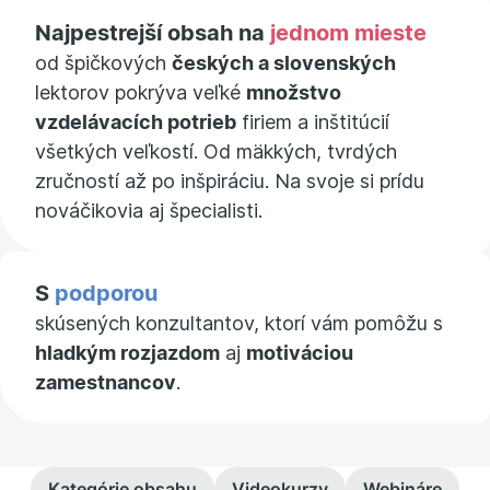
Najpestrejší obsah na
jednom mieste
od špičkových
českých a slovenských
lektorov pokrýva veľké
množstvo
vzdelávacích potrieb
firiem a inštitúcií
všetkých veľkostí. Od mäkkých, tvrdých
zručností až po inšpiráciu. Na svoje si prídu
nováčikovia aj špecialisti.
S
podporou
skúsených konzultantov, ktorí vám pomôžu s
hladkým rozjazdom
aj
motiváciou
zamestnancov
.
Kategórie obsahu
Videokurzy
Webináre