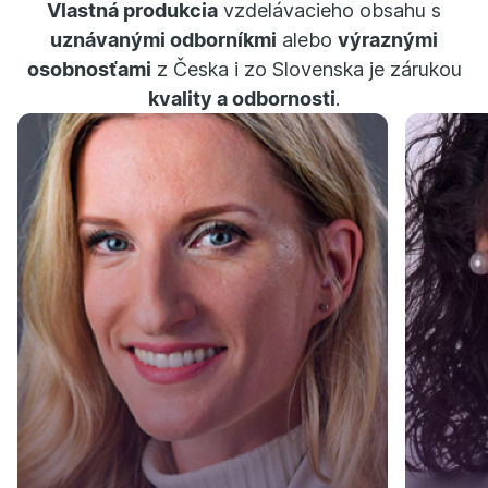
Vlastná produkcia
vzdelávacieho obsahu s
uznávanými odborníkmi
alebo
výraznými
osobnosťami
z Česka i zo Slovenska je zárukou
kvality a odbornosti
.