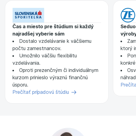
Čas a miesto pre štúdium si každý
Seduo 
najradšej vyberie sám
výrob
Dostalo vzdelávanie k väčšiemu
Zam
počtu zamestnancov.
ktorý 
Umožnilo väčšiu flexibilitu
Pon
vzdelávania.
konkré
Oproti prezenčným či individuálnym
Osv
kurzom prinieslo výraznú finančnú
náhrad
úsporu.
Prečít
Prečítať prípadovú štúdiu