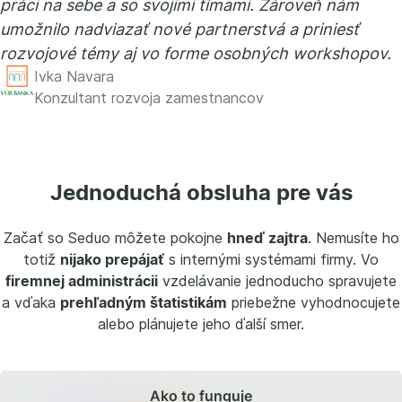
práci na sebe a so svojimi tímami. Zároveň nám
umožnilo nadviazať nové partnerstvá a priniesť
rozvojové témy aj vo forme osobných workshopov.
Ivka Navara
Konzultant rozvoja zamestnancov
Jednoduchá obsluha pre vás
Začať so Seduo môžete pokojne
hneď zajtra
. Nemusíte ho
totiž
nijako prepájať
s internými systémami firmy. Vo
firemnej administrácii
vzdelávanie jednoducho spravujete
a vďaka
prehľadným štatistikám
priebežne vyhodnocujete
alebo plánujete jeho ďalší smer.
Ako to funguje