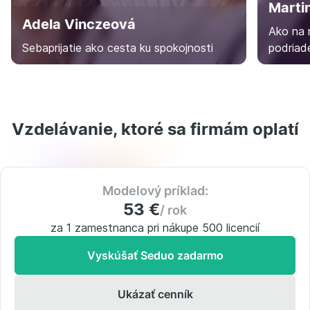
Marti
Adela Vinczeová
Ako na 
Sebaprijatie ako cesta ku spokojnosti
podriad
Vzdelávanie, ktoré sa firmám oplatí
Modelový príklad:
53 €
/ rok
za 1 zamestnanca pri nákupe 500 licencií
Vyskúšať Seduo zadarmo
Ukázať cenník