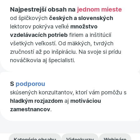
Najpestrejší obsah na
jednom mieste
od špičkových
českých a slovenských
lektorov pokrýva veľké
množstvo
vzdelávacích potrieb
firiem a inštitúcií
všetkých veľkostí. Od mäkkých, tvrdých
zručností až po inšpiráciu. Na svoje si prídu
nováčikovia aj špecialisti.
S
podporou
skúsených konzultantov, ktorí vám pomôžu s
hladkým rozjazdom
aj
motiváciou
zamestnancov
.
Kategórie obsahu
Videokurzy
Webináre