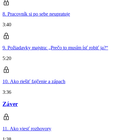
8. Pracovník si po sebe neupratuje
3:40
9. Požiadavky majstra: „Prečo to musím ísť robiť ja?“
5:20
10. Ako riešiť fajčenie a zápach
3:36
Záver
11. Ako viesť rozhovory
1:38