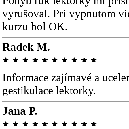
Pohyb rúk lektorky mi priši
vyrušoval. Pri vypnutom vid
kurzu bol OK.
Radek M.
Informace zajímavé a ucele
gestikulace lektorky.
Jana P.