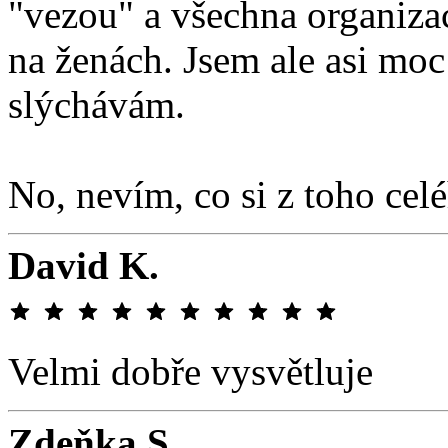
"vezou" a všechna organizac
na ženách. Jsem ale asi moc
slýchávám.
No, nevím, co si z toho cel
David K.
Velmi dobře vysvětluje
Zdeňka S.