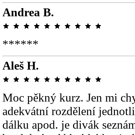
Andrea B.
******
Aleš H.
Moc pěkný kurz. Jen mi chy
adekvátní rozdělení jednotl
dálku apod. je divák sezná