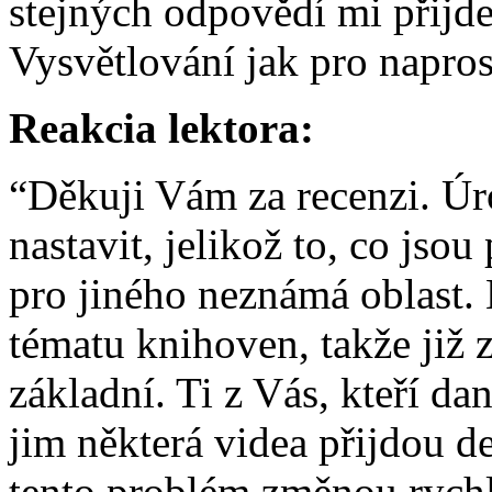
stejných odpovědí mi přijd
Vysvětlování jak pro napros
Reakcia lektora:
“Děkuji Vám za recenzi. Úr
nastavit, jelikož to, co js
pro jiného neznámá oblast. 
tématu knihoven, takže již 
základní. Ti z Vás, kteří da
jim některá videa přijdou d
tento problém změnou rychl