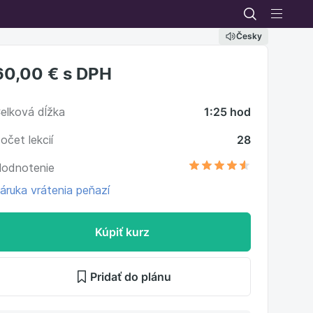
Česky
60,00 €
s DPH
elková dĺžka
1:25 hod
očet lekcií
28
odnotenie
áruka vrátenia peňazí
Kúpiť kurz
Pridať do plánu