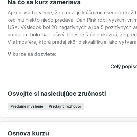
Na čo sa kurz zameriava
Aj keď všetci vieme, že predaj je kľúčovou esenciou kaž
keď mu niekto niečo predáva. Dan Pink robil výskum vním
USA. Výsledok bol 20 negatívnych a iba 5 pozitívnych as
predajom bolo 1# Tlačivý. Dnešné štúdie ukazujú, že preda
V atmosfére, ktorá predaj skôr diskvalifikuje, ako vytvára
V kurz
e sa dozviete:
Ako pri predajnom rozhovore navodiť predajnú atmosfé
Celý popis
Aké majú charakteristiky najúspešnejší obchodníci podľ
Prečo a ako byť pri predajnom rozhovore chameleó
Aké existujú komunikačné štýly a ako s nimi pracovať
Osvojíte si nasledujúce zručnosti
Ako byť silnejší v investigatívnej časti predajného 
metodiky SPIN?
Predajné myslenie
Predajný rozhovor
Ako lepšie zvládať fázu ovplyvnenia a lepšie prezent
z behaviorálnej ekonómie?
Pr
e koho je kurz určený:
Osnova kurzu