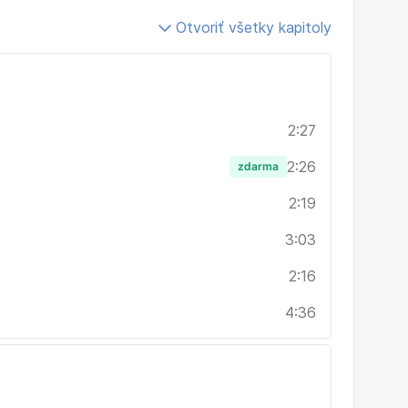
princípy nenásilného predaja.
Otvoriť všetky kapitoly
šie vedenie predajného rozhovoru s potenciálnymi
y či riešenia svojmu okoliu.
2:27
2:26
zdarma
2:19
3:03
2:16
4:36