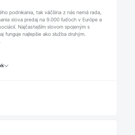
dého podnikania, tak väčšina z nás nemá rada,
ania slova predaj na 9.000 ľuďoch v Európe a
ociácií. Najčastejším slovom spojeným s
j funguje najlepšie ako služba druhým.
.
ru v interakcii so zákazníkom?
ok
a štúdie z Challenger Selling?
nom?
 pri predajnom rozhovore?
rozhovoru pomocou kalibrovaných otázok a
ovať produkt či riešenie vďaka poznatkom