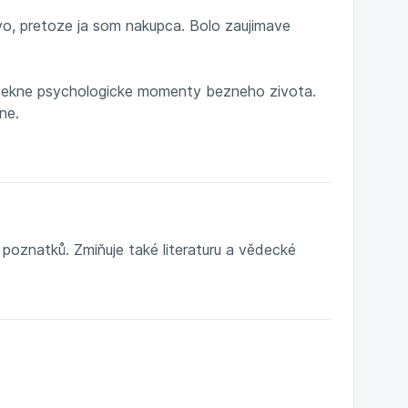
ivo, pretoze ja som nakupca. Bolo zaujimave
 pekne psychologicke momenty bezneho zivota.
ne.
 poznatků. Zmiňuje také literaturu a vědecké