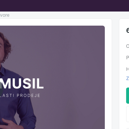
ovore
C
P
H
Z
ehrať
ideo