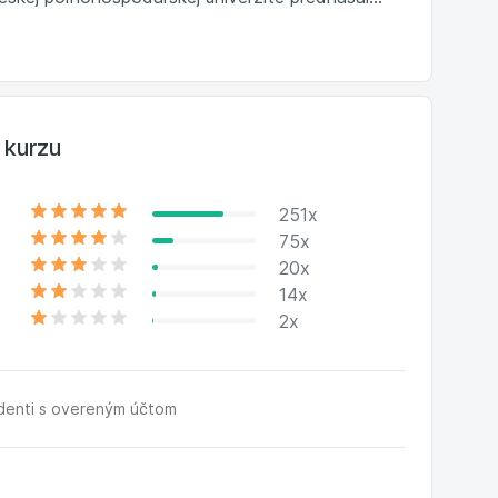
 kurzu
251x
75x
20x
14x
2x
udenti s overeným účtom