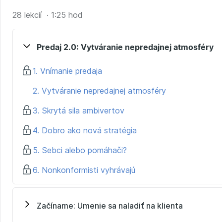
Pre obchodníkov, ktorí si chcú „zvedomiť“ techniky a 
28 lekcií · 1:25 hod
Pre začínajúcich obchodníkov, ktorí chcú zvládať lep
klientmi.
Pre všetkých, ktorí odovzdávajú svoje myšlienky, nápad
Predaj 2.0: Vytváranie nepredajnej atmosféry
1. Vnímanie predaja
2. Vytváranie nepredajnej atmosféry
3. Skrytá sila ambivertov
4. Dobro ako nová stratégia
5. Sebci alebo pomáhači?
6. Nonkonformisti vyhrávajú
Začíname: Umenie sa naladiť na klienta