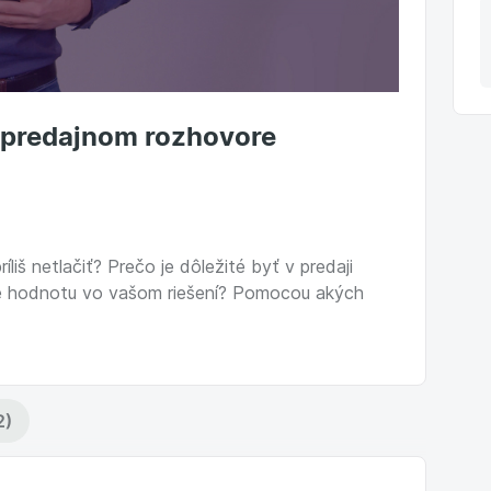
i predajnom rozhovore
liš netlačiť? Prečo je dôležité byť v predaji
ie hodnotu vo vašom riešení? Pomocou akých
2)