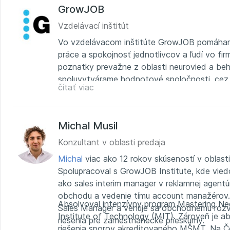
GrowJOB
Vzdelávací inštitút
Vo vzdelávacom inštitúte GrowJOB pomáhame
práce a spokojnosť jednotlivcov a ľudí vo f
poznatky prevažne z oblasti neurovied a beh
spoluvytvárame hodnotové spoločnosti, cez
čítať viac
Česka.
Michal Musil
Konzultant v oblasti predaja
Michal
viac ako 12 rokov skúseností v oblasti
Spolupracoval s GrowJOB Institute, kde vied
ako sales interim manager v reklamnej agent
obchodu a vedenie tímu account manažérov. 
Absolvoval intenzívny program Mastering Ne
Sales Manager a venuje sa obchodnému rozv
Institute of Technology (MIT). Zároveň je
riešenia pre zamestnanecké prieskumy.
riešenia sporov akreditovaného MŠMT. Na Če