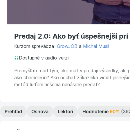
Predaj 2.0: Ako byť úspešnejší pr
Kurzom sprevádza
GrowJOB
a
Michal Musil
Dostupné v audio verzii
Premýšľate nad tým, ako mať v predaji výsledky, ale prí
ako chameleón? Ako nechať zákazníka vidieť jasnejš
metód ľuďom riešenia nenásilne predať?
Prehľad
Osnova
Lektori
Hodnotenie
90%
(36