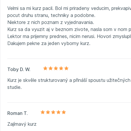
Velmi sa mi kurz pacil. Bol mi priradeny veducim, prekvap
pocut druhu stranu, techniky a podobne.
Niektore z nich poznam z vyjednavania.
Kurz sa da vyuzit aj v beznom zivote, nasla som v nom
Lektor ma prijemny prednes, nicim nerusi. Hovori zmyslupl
Dakujem pekne za jeden vyborny kurz.
Toby D. W.
Kurz je skvěle strukturovaný a přináší spoustu užitečných
studie.
Roman T.
Zajímavý kurz