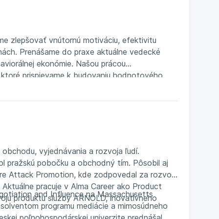
 zlepšovať vnútornú motiváciu, efektivitu
irmách. Prenášame do praxe aktuálne vedecké
aviorálnej ekonómie. Našou prácou
 ktoré prispievame k budovaniu hodnotového
 obchodu, vyjednávania a rozvoja ľudí.
ol pražskú pobočku a obchodný tím. Pôsobil aj
úre Attack Promotion, kde zodpovedal za rozvoj
Aktuálne pracuje v Alma Career ako Product
gotiation and Influence na Massachusetts
oju produktu služby ARNOLD, inovatívneho
 absolventom programu mediácie a mimosúdneho
skej poľnohospodárskej univerzite prednášal