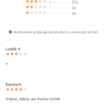
27x
2x
0x
Hodnotenie pridávajú iba študenti s overeným účtom
Luděk V.
+
Kamila H.
Vtipné, někdy asi trochu rychlé