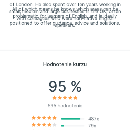
of London. He also spent over ten years working in
All of which means he knows which areas can be
small, medium and large businesses in the UK, often
problematic for learners of English, and is ideally
with colleagues who were non-native English
positioned to offer guidance, advice and solutions.
speakers.
Hodnotenie kurzu
95 %
595 hodnotenie
487x
79x