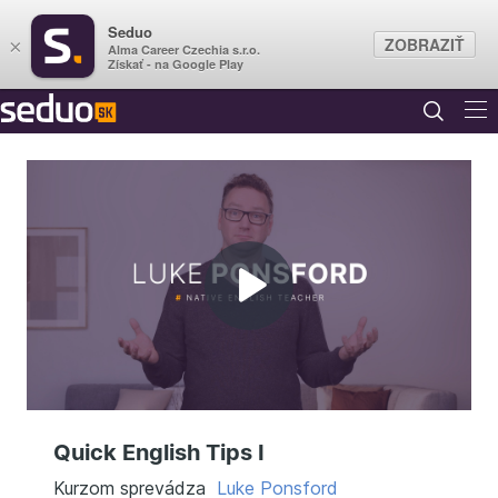
Seduo
ZOBRAZIŤ
×
Alma Career Czechia s.r.o.
Získať - na Google Play
Prehrať
video
Quick English Tips I
Kurzom sprevádza
Luke Ponsford