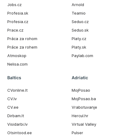
Jobs.cz
Arnold
Profesia.sk
Teamio
Profesia.cz
Seduo.cz
Prace.cz
Seduo.sk
Práca za rohom
Platy.cz
Práce za rohem
Platy.sk
Atmoskop
Paylab.com
Nelisa.com
Baltics
Adriatic
CVonline.lt
MojPosao
CV.lv
MojPosao.ba
CV.ee
Vrabotuvanje
Dirbam.It
Hercul.hr
Visidarbi.lv
Virtual Valley
Otsintood.ee
Pulser