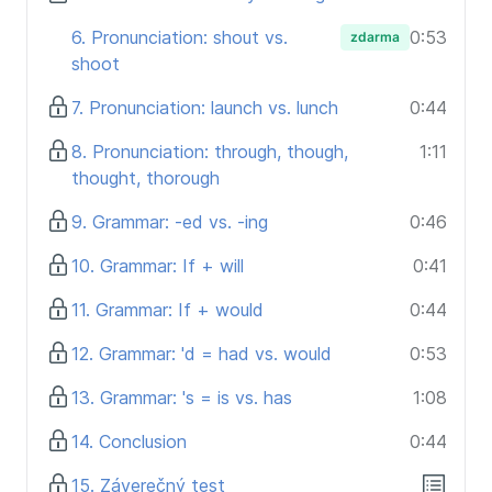
6. Pronunciation: shout vs.
0:53
zdarma
shoot
7. Pronunciation: launch vs. lunch
0:44
8. Pronunciation: through, though,
1:11
thought, thorough
9. Grammar: -ed vs. -ing
0:46
10. Grammar: If + will
0:41
11. Grammar: If + would
0:44
12. Grammar: 'd = had vs. would
0:53
13. Grammar: 's = is vs. has
1:08
14. Conclusion
0:44
15. Záverečný test