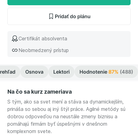
Pridať do plánu
Certifikát absolventa
Neobmedzený prístup
rehľad
Osnova
Lektori
Hodnotenie
87%
(488)
Na čo sa kurz zameriava
S tým, ako sa svet mení a stáva sa dynamickejším,
prináša so sebou aj iný štýl práce. Agilné metódy sú
dobrou odpoveďou na neustále zmeny biznisu a
pomáhajú firmám byť úspešnými v dnešnom
komplexnom svete.