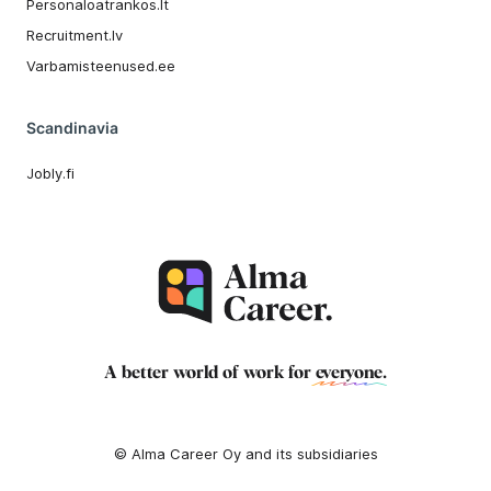
Personaloatrankos.lt
Recruitment.lv
Varbamisteenused.ee
Scandinavia
Jobly.fi
A better world of work for
everyone
.
© Alma Career Oy and its subsidiaries