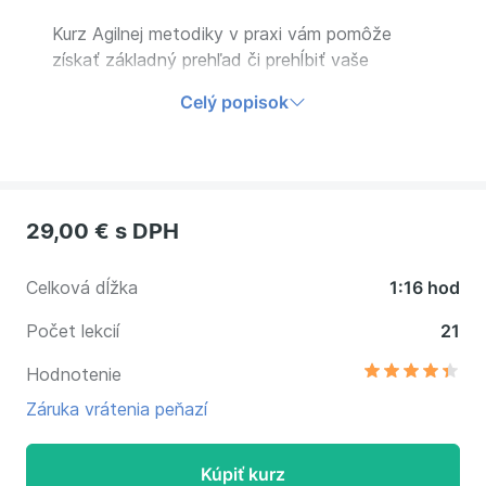
Kurz Agilnej metodiky v praxi vám pomôže
získať základný prehľad či prehĺbiť vaše
poznatky v oblasti Agilného riadenia a
Celý popisok
porozumieť jednotlivým Agilným metódam,
filozofii a kultúre Agilných prístupov.
29,00 €
s DPH
Celková dĺžka
1:16 hod
Počet lekcií
21
Hodnotenie
Záruka vrátenia peňazí
Kúpiť kurz