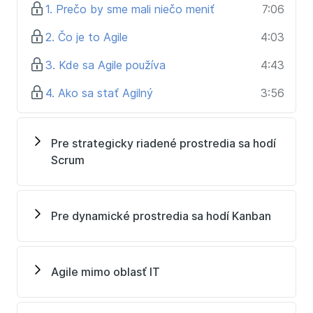
Agilné metódy sú neoddeliteľnou súčasťou dnešného
1. Prečo by sme mali niečo meniť
7:06
sveta. 80 % firiem ich dnes v nejakej podobe používa.
Pomáhajú firmám vyrovnať sa s konkurenciou a
2. Čo je to Agile
4:03
udržať sa na špičke biznisu. Medzi firmy, ktorým
3. Kde sa Agile používa
4:43
agilné prístupy dnes významne pomáhajú, patria
napríklad Microsoft, Skype, Barclays, CA
4. Ako sa stať Agilný
3:56
Technologies, Avast, GoodData, MSD, Vistaprint,
EPAM alebo Semrush.
Pre strategicky riadené prostredia sa hodí
Čím skôr začnete, tým väčšiu výhodu získate oproti
Scrum
konkurencii. Tak prečo nezačať už dnes týmto
kurzom?
—-------
Pre dynamické prostredia sa hodí Kanban
Ako na členy v angličtine
Zdá sa, že používanie členov v angličtine je nočná
Agile mimo oblasť IT
mora pre veľkú časť ľudí, ktorí sa učia po anglicky.
Občas sa potom ich používanie blíži hre škrupiny –