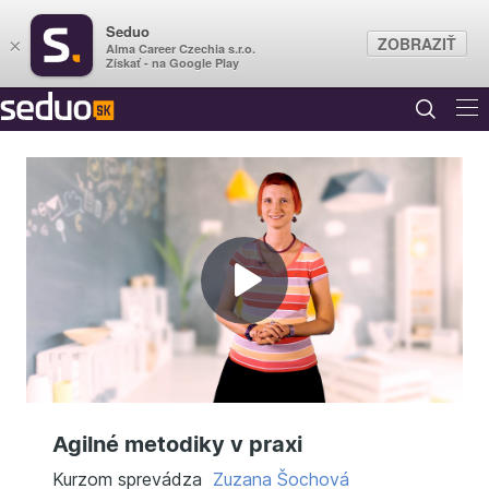
Seduo
ZOBRAZIŤ
×
Alma Career Czechia s.r.o.
Získať - na Google Play
Prehrať
video
Agilné metodiky v praxi
Kurzom sprevádza
Zuzana Šochová