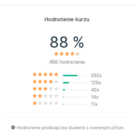
ktoré poriada pravidelné Agilné meetupy a
každoročne organizuje
Agile Prague Conference
. V
poslednej dobe sa veľa venuje Agilnému leadershipu,
Hodnotenie kurzu
executive coachingu a aplikácii Agilu mimo IT.
88 %
488 hodnotenie
292x
129x
42x
14x
11x
Hodnotenie pridávajú iba študenti s overeným účtom