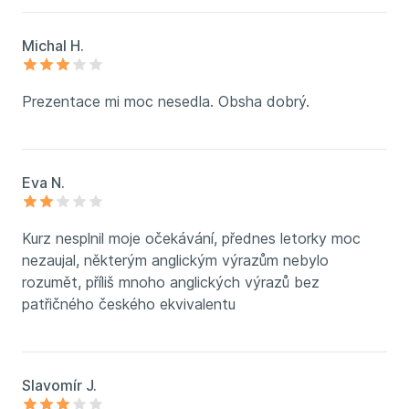
Michal H.
Prezentace mi moc nesedla. Obsha dobrý.
Eva N.
Kurz nesplnil moje očekávání, přednes letorky moc
nezaujal, některým anglickým výrazům nebylo
rozumět, příliš mnoho anglických výrazů bez
patřičného českého ekvivalentu
Slavomír J.