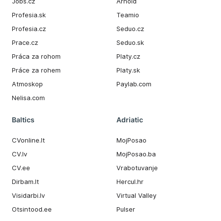
Jobs.cz
Arnold
Profesia.sk
Teamio
Profesia.cz
Seduo.cz
Prace.cz
Seduo.sk
Práca za rohom
Platy.cz
Práce za rohem
Platy.sk
Atmoskop
Paylab.com
Nelisa.com
Baltics
Adriatic
CVonline.lt
MojPosao
CV.lv
MojPosao.ba
CV.ee
Vrabotuvanje
Dirbam.It
Hercul.hr
Visidarbi.lv
Virtual Valley
Otsintood.ee
Pulser