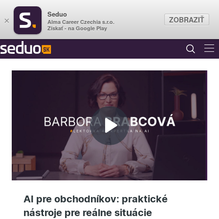
Seduo
ZOBRAZIŤ
×
Alma Career Czechia s.r.o.
Získať - na Google Play
Prehrať
video
AI pre obchodníkov: praktické
nástroje pre reálne situácie