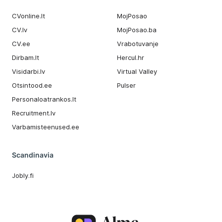
CVonline.lt
MojPosao
CV.lv
MojPosao.ba
CV.ee
Vrabotuvanje
Dirbam.It
Hercul.hr
Visidarbi.lv
Virtual Valley
Otsintood.ee
Pulser
Personaloatrankos.lt
Recruitment.lv
Varbamisteenused.ee
Scandinavia
Jobly.fi