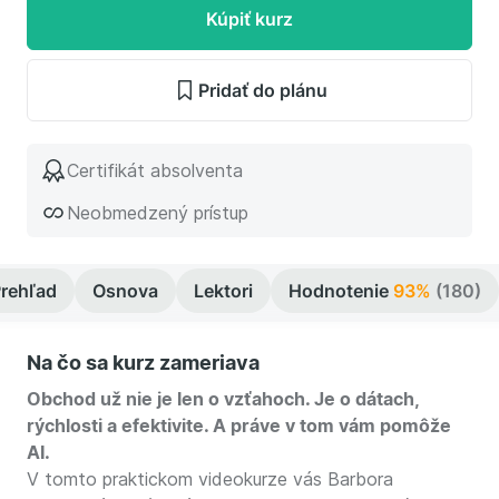
Kúpiť kurz
Pridať do plánu
Certifikát absolventa
Neobmedzený prístup
rehľad
Osnova
Lektori
Hodnotenie
93%
(180)
Na čo sa kurz zameriava
Obchod už nie je len o vzťahoch. Je o dátach,
rýchlosti a efektivite. A práve v tom vám pomôže
AI.
V tomto praktickom videokurze vás Barbora