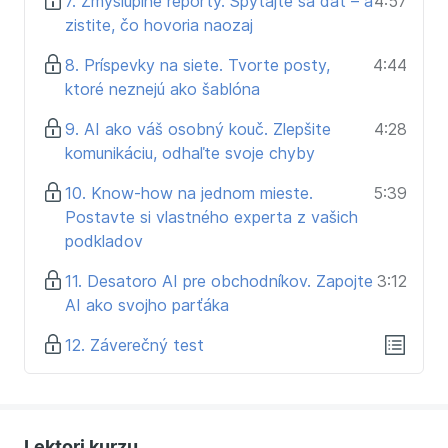
7. Zmysluplné reporty. Spýtajte sa dát – a
4:57
zistite, čo hovoria naozaj
8. Príspevky na siete. Tvorte posty,
4:44
ktoré neznejú ako šablóna
9. AI ako váš osobný kouč. Zlepšite
4:28
komunikáciu, odhaľte svoje chyby
10. Know-how na jednom mieste.
5:39
Postavte si vlastného experta z vašich
podkladov
11. Desatoro AI pre obchodníkov. Zapojte
3:12
AI ako svojho parťáka
12. Záverečný test
Lektori kurzu