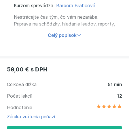
Kurzom sprevádza
Barbora Brabcová
Nestrácajte čas tým, čo vám nezarába.
Príprava na schôdzky, hľadanie leadov, reporty,
CRM… to všetko vám môže pomôcť zvládnuť
Celý popisok
AI. Rýchlejšie a efektívnejšie. Viac priestoru na
vzťah so zákazníkom. Naučte sa využívať AI v
každodennej obchodnej práci.
59,00 €
s DPH
Celková dĺžka
51 min
Počet lekcií
12
Hodnotenie
Záruka vrátenia peňazí