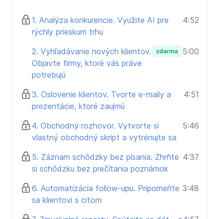
Pre koho je kurz určený:
1. Analýza konkurencie. Využite AI pre
4:52
rýchly prieskum trhu
pre obchodníkov, ktorí chcú byť o krok vpred
pre tímy hľadajúce úsporu času aj nové spôsoby
2. Vyhľadávanie nových klientov.
5:00
zdarma
práce
Objavte firmy, ktoré vás práve
pre všetkých, ktorí chcú využiť AI prakticky – bez
potrebujú
balastu
3. Oslovenie klientov. Tvorte e-maily a
4:51
Výsledok?
prezentácie, ktoré zaujmú
Menej rutiny, viac času na klienta a obchod, ktorý má
4. Obchodný rozhovor. Vytvorte si
5:46
výsledky.
vlastný obchodný skript a vytrénujte sa
Začnite využívať AI vo svojom predaji už dnes –
prakticky, zrozumiteľne a tak, aby to dávalo zmysel.
5. Záznam schôdzky bez písania. Zhrňte
4:37
si schôdzku bez prečítania poznámok
6. Automatizácia follow-upu. Pripomeňte
3:48
sa klientovi s citom