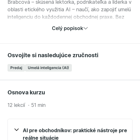
Brabcová – skúsená lektorka, podnikateľka a líderka v
oblasti etického využitia AI – naučí, ako zapojiť umelú
inteligenciu do každodennej obchodnej praxe. Bez
zložitých teórií, zato s konkrétnymi nástrojmi a
Celý popisok
reálnymi scenármi.
Čo sa v kurze naučíte:
Osvojíte si nasledujúce zručnosti
Analyzovať pomocou AI konkurenciu a trh počas
niekoľkých minút
Predaj
Umelá inteligencia (AI)
Hľadať nových zákazníkov a vytvárať ideálne
profily klientov
Automatizovať oslovovanie – ľudsky, ale efektívne
Osnova kurzu
Pripraviť obchodné skripty a nacvičiť rozhovory s
AI
12 lekcií · 51 min
Využiť AI na analýzu schôdzok a zlepšenie follow-
upov
Tvorenie obchodných reportov, prezentácií a
AI pre obchodníkov: praktické nástroje pre
obsahu na sociálne siete
reálne situácie
Urobiť si z AI vlastného obchodného kouča