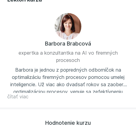
Barbora Brabcová
expertka a konzultantka na AI vo firemných
procesoch
Barbora je jednou z popredných odborníčok na
optimalizáciu firemných procesov pomocou umelej
inteligencie. Už viac ako dvadsať rokov sa zaoberá
optimalizáciou procesov, venuje sa zefektívneniu
čítať viac
práce vďaka práci s digitalizačnými a
automatizačnými nástrojmi. Má za sebou úspešné
projekty v oblasti nákupu a logistiky a je známa
svojou schopnosťoupreviesť teoretické znalosti do
Hodnotenie kurzu
praxe. Barbora ponúka školenia na mieru, ktoré
pomáhajú tímom rozumieť a využívaťumelú inteligenciu