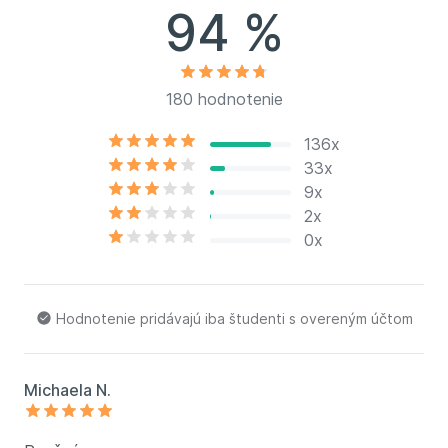
94 %
vo svojich každodenných pracovných procesoch. Jej
cieľom je demystifikovať AI a naučiť sa jusprávne
využívať aj u bežných zamestnancov. Jej prístup ku
školeniam je praktický a zameraný na konkrétne
180 hodnotenie
potreby a výzvy, s ktorými sa firmy stretávajú. Vo
svojej práci dáva dôraz na strategické poradenstvo,
136x
vyvinula nástroj Lernfix, ktorý pomáha tímom učiť sa
33x
z minulých chýb a zvyšovať efektivitu projektov. So
9x
vzdelaním v odbore medzinárodné vzťahy a bohatou
2x
praxou vo vedúcich pozíciách v oblasti nákupu pre
0x
nadnárodné spoločnosti prináša Barbora jedinečný
pohľad na využitie AI v medzinárodnom obchodnom
prostredí. Ako uznávaná odborníčka prednáša na
Hodnotenie pridávajú iba študenti s overeným účtom
konferenciách, na Západočeskej univerzite v Plzni a
je aktívnou v profesijných kruhoch, kde zdieľa svoje
hlboké znalosti a skúsenosti v oblasti AI a
Michaela N.
podnikania.
https://www.barborabrabcova.cz