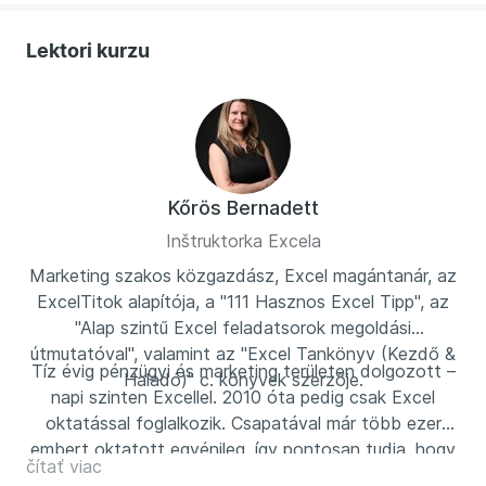
Lektori kurzu
Kőrös Bernadett
Inštruktorka Excela
Marketing szakos közgazdász, Excel magántanár, az
ExcelTitok alapítója, a "111 Hasznos Excel Tipp", az
"Alap szintű Excel feladatsorok megoldási
útmutatóval", valamint az "Excel Tankönyv (Kezdő &
Tíz évig pénzügyi és marketing területen dolgozott –
Haladó)" c. könyvek szerzője.
napi szinten Excellel. 2010 óta pedig csak Excel
oktatással foglalkozik. Csapatával már több ezer
embert oktatott egyénileg, így pontosan tudja, hogy
čítať viac
melyek a legnagyobb elakadások, félelmek az Excellel