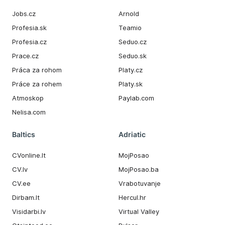
Jobs.cz
Arnold
Profesia.sk
Teamio
Profesia.cz
Seduo.cz
Prace.cz
Seduo.sk
Práca za rohom
Platy.cz
Práce za rohem
Platy.sk
Atmoskop
Paylab.com
Nelisa.com
Baltics
Adriatic
CVonline.lt
MojPosao
CV.lv
MojPosao.ba
CV.ee
Vrabotuvanje
Dirbam.It
Hercul.hr
Visidarbi.lv
Virtual Valley