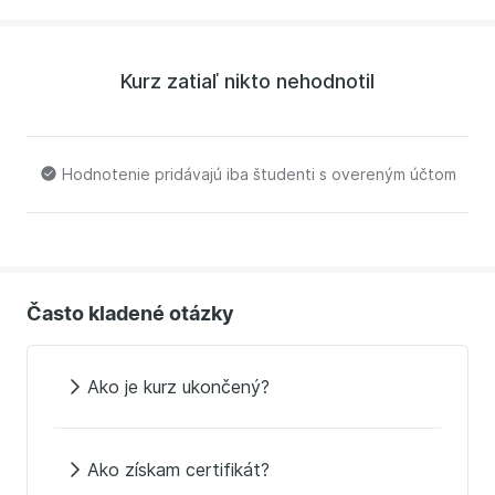
kapcsolatban. Több száz cégnek segített már
hatékonyabb kimutatásokat készíteni az Excel
segítségével, és többezer embernek segítette már,
Kurz zatiaľ nikto nehodnotil
hogy megbarátkozzon az Excellel, és hatékonyabban
használja a munkája során.
Hodnotenie pridávajú iba študenti s overeným účtom
Často kladené otázky
Ako je kurz ukončený?
Ako získam certifikát?