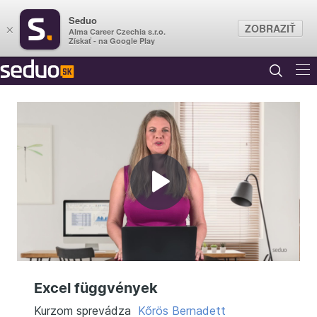
Seduo
ZOBRAZIŤ
×
Alma Career Czechia s.r.o.
Získať - na Google Play
Prehrať
video
Excel függvények
Kurzom sprevádza
Kőrös Bernadett