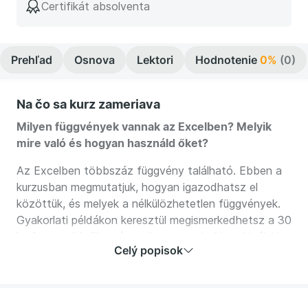
Certifikát absolventa
Prehľad
Osnova
Lektori
Hodnotenie
0%
(0)
Na čo sa kurz zameriava
Milyen függvények vannak az Excelben? Melyik
mire való és hogyan használd őket?
Az Excelben többszáz függvény található. Ebben a
kurzusban megmutatjuk, hogyan igazodhatsz el
közöttük, és melyek a nélkülözhetetlen függvények.
Gyakorlati példákon keresztül megismerkedhetsz a 30
legfontosabb függvénnyel, megtanulod kombinálni is
Celý popisok
őket. Így a jövőben nem okoz gondot, ha neked kell
függvényt írnod, vagy mástól kapsz olyan táblázatot,
amely tele van egymásba ágyazott függvényekkel.