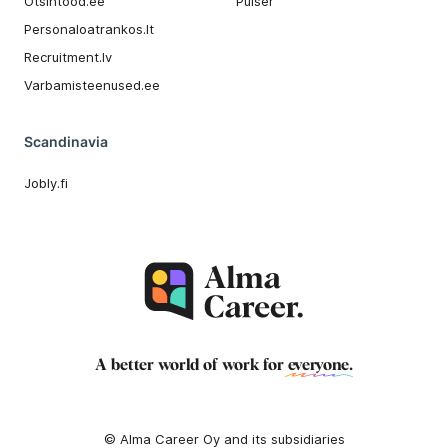
Otsintood.ee
Pulser
Personaloatrankos.lt
Recruitment.lv
Varbamisteenused.ee
Scandinavia
Jobly.fi
A better world of work for
everyone
.
© Alma Career Oy and its subsidiaries