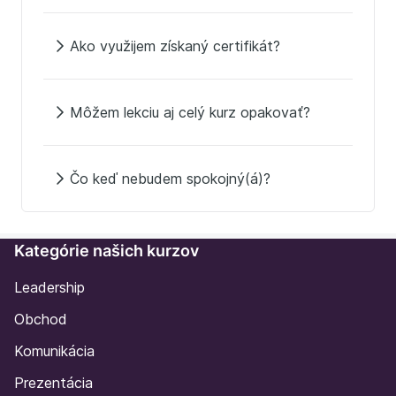
Ako využijem získaný certifikát?
Môžem lekciu aj celý kurz opakovať?
Čo keď nebudem spokojný(á)?
Kategórie našich kurzov
Leadership
Obchod
Komunikácia
Prezentácia