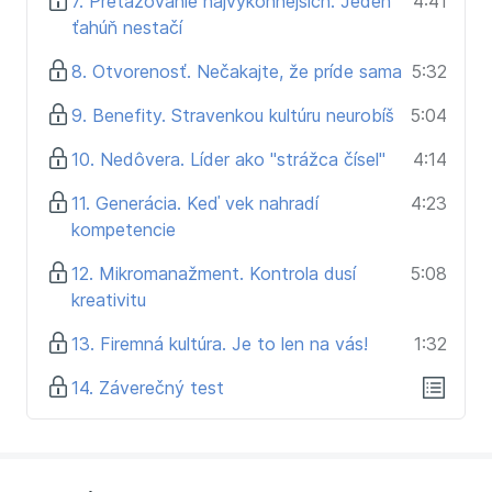
7. Preťažovanie najvýkonnejších. Jeden
4:41
ťahúň nestačí
8. Otvorenosť. Nečakajte, že príde sama
5:32
9. Benefity. Stravenkou kultúru neurobíš
5:04
10. Nedôvera. Líder ako "strážca čísel"
4:14
11. Generácia. Keď vek nahradí
4:23
kompetencie
12. Mikromanažment. Kontrola dusí
5:08
kreativitu
13. Firemná kultúra. Je to len na vás!
1:32
14. Záverečný test