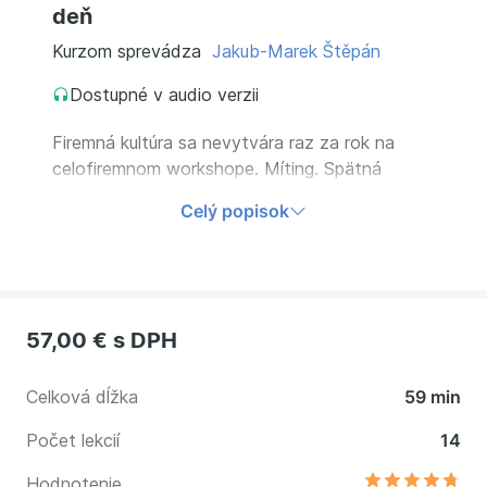
deň
Kurzom sprevádza
Jakub-Marek Štěpán
Dostupné v audio verzii
Firemná kultúra sa nevytvára raz za rok na
celofiremnom workshope. Míting. Spätná
väzba. Rozhovor v kuchynke. V každej tejto
Celý popisok
situácii vytvárate firemnú kultúru. Vyhnite sa
najčastejším chybám a vytvárajte prostredie, v
ktorom je príjemné pracovať.
57,00 €
s DPH
Celková dĺžka
59 min
Počet lekcií
14
Hodnotenie