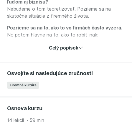
ľuďom aj biznisu?
Nebudeme o tom teoretizovať. Pozrieme sa na
skutočné situácie z firemného života.
Pozrieme sa na to, ako to vo firmách často vyzerá.
No potom hlavne na to, ako to robiť inak:
Včas rozpoznať a eliminovať toxické správanie,
Celý popisok
ktoré môže nakaziť celý tím
Nastaviť komunikáciu tak, aby podporovala dôveru
a otvorenosť
Osvojíte si nasledujúce zručnosti
Riešiť konflikty spôsobom, ktorý posilňuje vzťahy
namiesto ich ničenia
Firemná kultúra
Viesť porady, z ktorých ľudia odchádzajú nabití
energiou, nie vyčerpaní.
Premeniť generačné rozdiely na konkurenčnú
Osnova kurzu
výhodu
14 lekcií · 59 min
V tomto kurze získate praktické nástroje, ako z