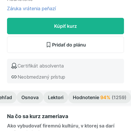
Záruka vrátenia peňazí
Kúpiť kurz
Pridať do plánu
Certifikát absolventa
Neobmedzený prístup
ehľad
Osnova
Lektori
Hodnotenie
94%
(1259)
Na čo sa kurz zameriava
Ako vybudovať firemnú kultúru, v ktorej sa darí