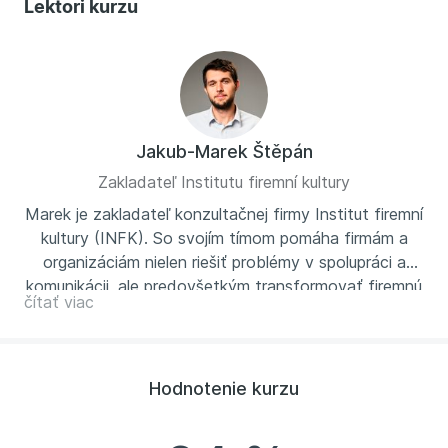
Lektori kurzu
Jakub-Marek Štěpán
Zakladateľ Institutu firemní kultury
Marek je zakladateľ konzultačnej firmy Institut firemní
kultury (INFK). So svojím tímom pomáha firmám a
organizáciám nielen riešiť problémy v spolupráci a
komunikácii, ale predovšetkým transformovať firemnú
čítať viac
kultúru a nastavovať nové vnútorné fungovanie
firiem. Ak vás téma firemnej kultúry zaujíma a chcete
praktické tipy, sledujte Marka na LinkedIne,
odoberajte newsletter inštitútu alebo si vypočujte
Hodnotenie kurzu
podcast Power of Culture, ktorý Marek pripravuje s
kolegami.