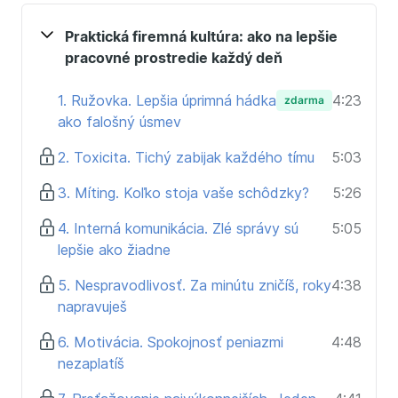
týchto každodenných interakcií vytvoriť silnú firemnú
kultúru, ktorá priťahuje talenty a podporuje dlhodobý
Praktická firemná kultúra: ako na lepšie
rast.
pracovné prostredie každý deň
1. Ružovka. Lepšia úprimná hádka
4:23
zdarma
ako falošný úsmev
2. Toxicita. Tichý zabijak každého tímu
5:03
3. Míting. Koľko stoja vaše schôdzky?
5:26
4. Interná komunikácia. Zlé správy sú
5:05
lepšie ako žiadne
5. Nespravodlivosť. Za minútu zničíš, roky
4:38
napravuješ
6. Motivácia. Spokojnosť peniazmi
4:48
nezaplatíš