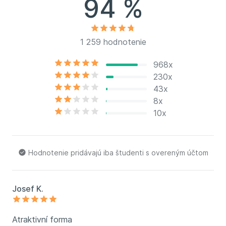
94 %
https://www.infk.cz/newsletter
https://www.linkedin.com/in/jakubmarekstepan/
https://www.youtube.com/@Jakub-MarekŠtěpán
1 259 hodnotenie
968x
230x
43x
8x
10x
Hodnotenie pridávajú iba študenti s overeným účtom
Josef K.
Atraktivní forma