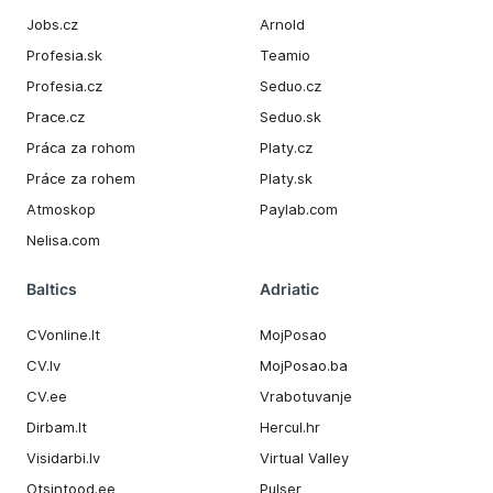
Jobs.cz
Arnold
Profesia.sk
Teamio
Profesia.cz
Seduo.cz
Prace.cz
Seduo.sk
Práca za rohom
Platy.cz
Práce za rohem
Platy.sk
Atmoskop
Paylab.com
Nelisa.com
Baltics
Adriatic
CVonline.lt
MojPosao
CV.lv
MojPosao.ba
CV.ee
Vrabotuvanje
Dirbam.It
Hercul.hr
Visidarbi.lv
Virtual Valley
Otsintood.ee
Pulser