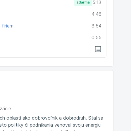
5:13
zdarma
4:46
firiem
3:54
0:55
izácie
h oblastí ako dobrovoľník a dobrodruh. Stal sa
o politiky či podnikania venoval svoju energiu