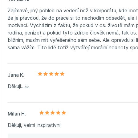
Zajímavé, jiný pohled na vedení než v korporátu, kde mot
že je pravdou, že do práce si to nechodím odsedět, ale 
motivací. Vycházím z faktu, že pokud v os. životě mám p
rodina, peníze) a pokud tyto zdroje člověk nemá, tak os
bližním, musím mít vyřešeného sám sebe. Ale opravdu si li
sama vážím. Tito lidé totiž vytvářejí morální hodnoty spo
Jana K.
Děkuji...🙏
Milan H.
Děkuji, velmi inspirativní.