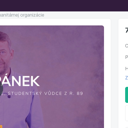
nitárnej organizácie
C
P
H
Z
ehrať
ideo