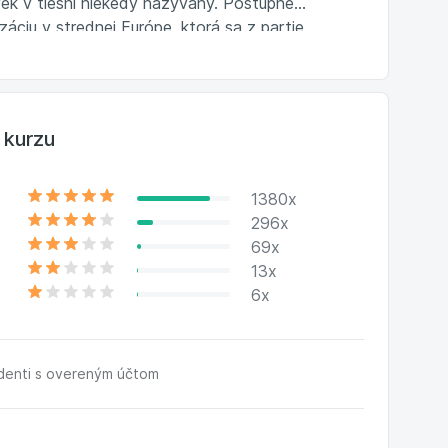
ek v tiesni niekedy nazývaný. Postupne
áciu v strednej Európe, ktorá sa z partie
„firmou“ s takmer dvoma tisícmi zamestnancov a
 kurzu
1380x
296x
69x
13x
6x
udenti s overeným účtom