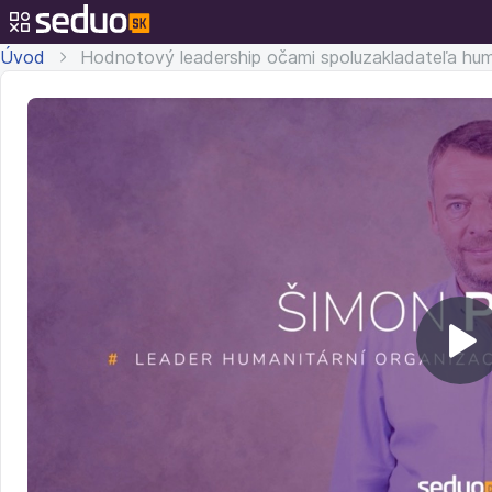
Úvod
Hodnotový leadership očami spoluzakladateľa huma
Pr
v