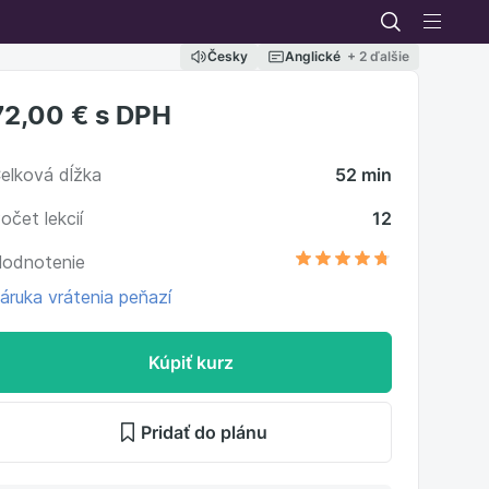
Česky
Anglické
+ 2 ďalšie
72,00 €
s DPH
elková dĺžka
52 min
očet lekcií
12
odnotenie
áruka vrátenia peňazí
Kúpiť kurz
Pridať do plánu