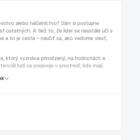
ovstvo alebo náčelníctvo? Sám si postupne
ostatných. A tiež to, že líder sa neustále učí s
 a to je cesta – naučiť sa, ako vedome viesť,
a, ktorý vyznáva prirodzený, na hodnotách a
enciál ľudí sa prejavuje v prostredí, kde majú
u a stabilitu, vzťah k zmyslu práce, tímu aj
ok
e než detailne riadiť.