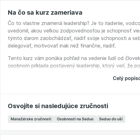
Na čo sa kurz zameriava
Čo to vlastne znamená leadership? Je to riadenie, vodc
uvedomil, akou veľkou zodpovednosťou je schopnosť viesť 
týmto darom zaobchádzať, riadiť svoje schopnosti a seba
delegovať, motivovať inak než finančne, riadiť.
Tento kurz vám ponúka pohľad na vedenie ľudí od človek
osobnom príklade postavený leadership, ktorý verí, že pot
priestor, podporuje ich aktivitu a kreativitu, buduje lojalit
Celý popis
organizácii a že ukazovať smer je dôležitejšie a úspešnejši
Osvojíte si nasledujúce zručnosti
Manažérske zručnosti
Osobnosti na Seduo
Seduo do uší