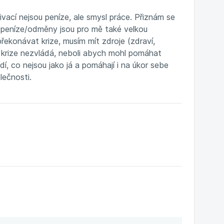
ivací nejsou peníze, ale smysl práce. Přiznám se
i peníze/odměny jsou pro mě také velkou
řekonávat krize, musím mít zdroje (zdraví,
. krize nezvládá, neboli abych mohl pomáhat
dí, co nejsou jako já a pomáhají i na úkor sebe
lečnosti.