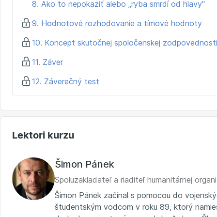
8. Ako to nepokaziť alebo „ryba smrdí od hlavy"
9. Hodnotové rozhodovanie a tímové hodnoty
10. Koncept skutočnej spoločenskej zodpovednosti 
11. Záver
12. Záverečný test
Lektori kurzu
Šimon Pánek
Spoluzakladateľ a riaditeľ humanitárnej organ
Šimon Pánek začínal s pomocou do vojenskýc
študentským vodcom v roku 89, ktorý namiest