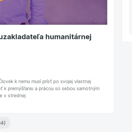
uzakladateľa humanitárnej
lovek k nemu musí prísť po svojej vlastnej
vať k premýšľaniu a prácou so sebou samotným
e v strednej
64)