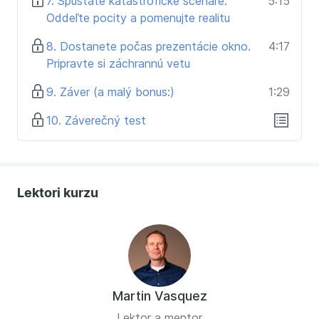
7. Spúšťate katastrofické scenáre.
5:15
Oddeľte pocity a pomenujte realitu
8. Dostanete počas prezentácie okno.
4:17
Pripravte si záchrannú vetu
9. Záver (a malý bonus:)
1:29
10. Záverečný test
Lektori kurzu
Martin Vasquez
Lektor a mentor