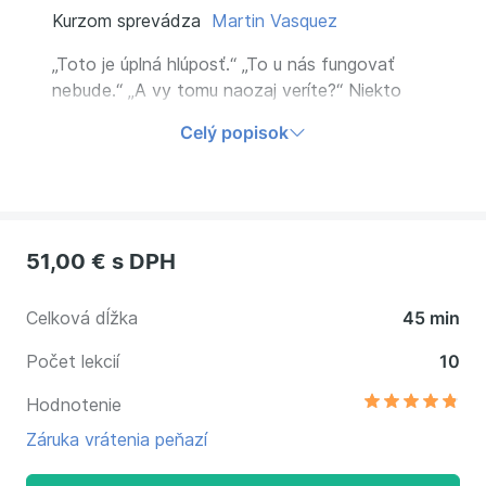
Kurzom sprevádza
Martin Vasquez
„Toto je úplná hlúposť.“ „To u nás fungovať
nebude.“ „A vy tomu naozaj veríte?“ Niekto
vás zaskočí kritikou, tlakom alebo agresiou… a
Celý popisok
v hlave máte prázdno? Ovládnite komunikačnú
sebaobranu, zachovajte pokoj a reagujte
pohotovo v každej situácii.
51,00 €
s DPH
Celková dĺžka
45 min
Počet lekcií
10
Hodnotenie
Záruka vrátenia peňazí