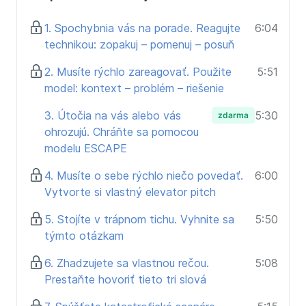
rozhovore
Ako reagovať, keď neviete, čo povedať a v hlave
1. Spochybnia vás na porade. Reagujte
6:04
nastane „okno“
technikou: zopakuj – pomenuj – posuň
Ako hovoriť s väčšou autoritou a prestať
zhadzovať vlastné názory
2. Musíte rýchlo zareagovať. Použite
5:51
Ako zvládnuť small talk a prirodzene nadviazať
model: kontext – problém – riešenie
rozhovor s cudzími ľuďmi
3. Útočia na vás alebo vás
5:30
zdarma
Ako hovoriť bez prípravy pomocou jednoduchej
ohrozujú. Chráňte sa pomocou
štruktúry
modelu ESCAPE
Ako rýchlo a zrozumiteľne vysvetliť, kto ste a čo
robíte (elevator pitch)
4. Musíte o sebe rýchlo niečo povedať.
6:00
Vytvorte si vlastný elevator pitch
Súčasťou kurzu sú aj krátke komunikačné výzvy.
Pomôžu začať trénovať nové zručnosti v bežnom
5. Stojíte v trápnom tichu. Vyhnite sa
5:50
živote – v práci, na poradách aj v každodenných
týmto otázkam
situáciách.
6. Zhadzujete sa vlastnou rečou.
5:08
Sebaistá komunikácia nie je talent.
Prestaňte hovoriť tieto tri slová
Je to zručnosť, ktorú je možné trénovať.