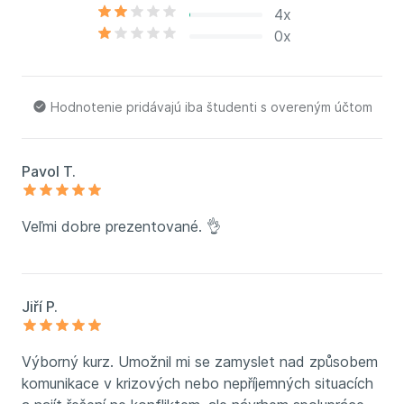
IMPRO INSTITUT a v roku 2013 založil Školu
4x
improvizácie. Vo vydavateľstve Grada vydal knihy s
0x
názvami Buďte mistry improvizace a Trénink mistrů
improvizace. Viedol množstvo seminárov a
workshopov v Bratislave, Krakove, Lipsku, Paríži,
Hodnotenie pridávajú iba študenti s overeným účtom
Oxforde alebo Berlíne.
Pravidelne prednáša na vysokých školách, ako sú
Pavol T.
VŠE, FFUK, Metropolitní univerzita alebo VŠCHT.
Pripravuje rečníkov v rámci TEDx Prague na ich
Veľmi dobre prezentované. 👌
vystúpenia a sám tiež na TEDx Prague v rokoch 2017
a 2019 vystúpil. Pracuje ako kouč a mentor pri
príprave prezentácií a vystúpení na konferenciách
jednotlivcov z firemného a korporátneho prostredia.
Jiří P.
V roku 2025 vydal knihu Všechno, co vím. Viac
informácií na:
www.vasquez.cz
Výborný kurz. Umožnil mi se zamyslet nad způsobem
komunikace v krizových nebo nepříjemných situacích