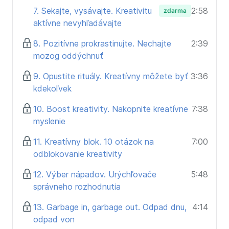
7. Sekajte, vysávajte. Kreativitu
2:58
zdarma
aktívne nevyhľadávajte
8. Pozitívne prokrastinujte. Nechajte
2:39
mozog oddýchnuť
9. Opustite rituály. Kreatívny môžete byť
3:36
kdekoľvek
10. Boost kreativity. Nakopnite kreatívne
7:38
myslenie
11. Kreatívny blok. 10 otázok na
7:00
odblokovanie kreativity
12. Výber nápadov. Urýchľovače
5:48
správneho rozhodnutia
13. Garbage in, garbage out. Odpad dnu,
4:14
odpad von