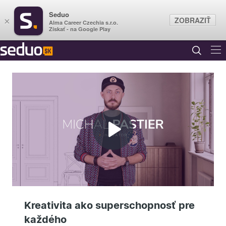
Seduo
ZOBRAZIŤ
×
Alma Career Czechia s.r.o.
Získať - na Google Play
Prehrať
video
Kreativita ako superschopnosť pre
každého