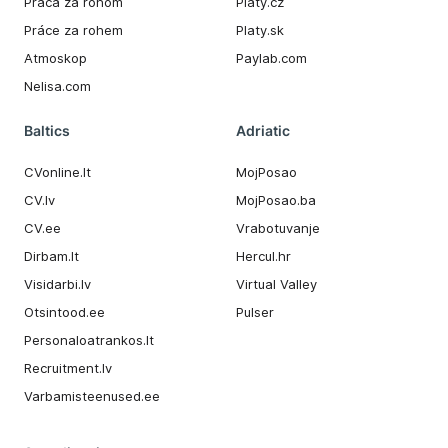
Práca za rohom
Platy.cz
Práce za rohem
Platy.sk
Atmoskop
Paylab.com
Nelisa.com
Baltics
Adriatic
CVonline.lt
MojPosao
CV.lv
MojPosao.ba
CV.ee
Vrabotuvanje
Dirbam.It
Hercul.hr
Visidarbi.lv
Virtual Valley
Otsintood.ee
Pulser
Personaloatrankos.lt
Recruitment.lv
Varbamisteenused.ee