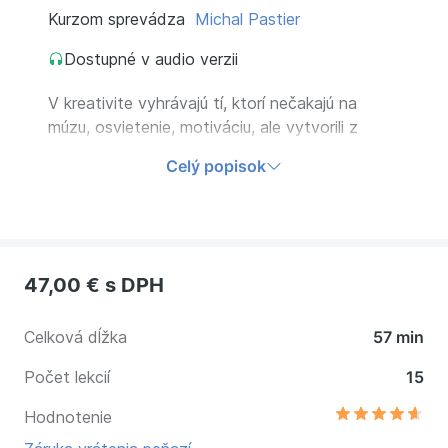
Kurzom sprevádza
Michal Pastier
Dostupné v audio verzii
V kreativite vyhrávajú tí, ktorí nečakajú na
múzu, osvietenie, motiváciu, ale vytvorili z
kreativity svoju ďalšiu zručnosť. Kreativita je
Celý popisok
remeslo. Naučte sa ho a získajte tak novú
praktickú superschopnosť.
47,00 €
s DPH
Celková dĺžka
57 min
Počet lekcií
15
Hodnotenie