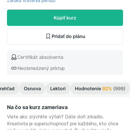
Záruka vrátenia peňazí
Kúpiť kurz
Pridať do plánu
Certifikát absolventa
Neobmedzený prístup
rehľad
Osnova
Lektori
Hodnotenie
92%
(999)
Na čo sa kurz zameriava
Viete ako zrýchlite výťah? Dáte doň zrkadlo.
Kreativita je superschopnosť pre každého, kto chce