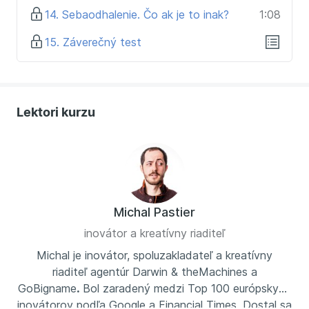
14. Sebaodhalenie. Čo ak je to inak?
1:08
15. Záverečný test
Lektori kurzu
Michal Pastier
inovátor a kreatívny riaditeľ
Michal je inovátor, spoluzakladateľ a kreatívny
riaditeľ agentúr Darwin & theMachines a
GoBigname
.
Bol zaradený medzi Top 100 európskych
inovátorov podľa Google a Financial Times. Dostal sa