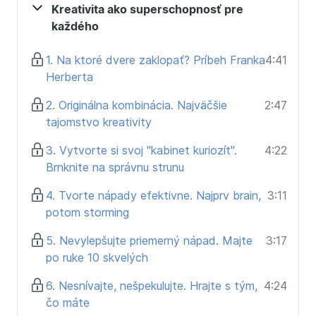
Čo robiť, keď máte kreatívny blok?
Kreativita ako superschopnosť pre
Ako pomôcť kreativite byť praktickou?
každého
Ako sa nezblázniť?
1. Na ktoré dvere zaklopať? Príbeh Franka
4:41
Kurz pomôže nielen kreatívcom a ľuďom
Herberta
v kreatívnych v profesiách ale každému, kto chce
niečo vytvoriť a vymyslieť. Či už riešite niečo v práci,
2. Originálna kombinácia. Najväčšie
2:47
alebo sa rozhodnete podnikať, techniky z kurzu
tajomstvo kreativity
budete vedieť využiť takmer každý deň.
3. Vytvorte si svoj "kabinet kuriozít".
4:22
Brnknite na správnu strunu
4. Tvorte nápady efektivne. Najprv brain,
3:11
potom storming
5. Nevylepšujte priemerný nápad. Majte
3:17
po ruke 10 skvelých
6. Nesnívajte, nešpekulujte. Hrajte s tým,
4:24
čo máte