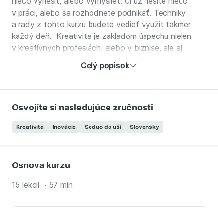
niečo vyriešiť, alebo vymyslieť. Či už riešite niečo
v práci, alebo sa rozhodnete podnikať. Techniky
a rady z tohto kurzu budete vedieť využiť takmer
každý deň. Kreativita je základom úspechu nielen
v kreatívnych profesiách, alebo v biznise, ale aj
v každodennom živote.
Celý popisok
Každý by chcel byť kreatívnejší, ale len málo ľuďom
sa kreativitou podarí živiť a z nich len pár to dokáže
dlhodobo a úspešne. Praktický pohľad na kreativitu
Osvojíte si nasledujúce zručnosti
a konkrétne rady a techniky vám preto predstaví
človek, ktorý má za sebou niekoľko úspešných
Kreativita
Inovácie
Seduo do uší
Slovensky
biznisov, viac ako 200 kreatívnych ocenení a bol
zaradený medzi Top 100 európskych inovátorov
podľa Google a Financial Times.
Osnova kurzu
V tomto kurze sa naučíte:
15 lekcií · 57 min
Čo pomáha kreativite?
Prečo brainstorming nefuguje?