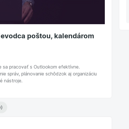
rievodca poštou, kalendárom
te sa pracovať s Outlookom efektívne.
nie správ, plánovanie schôdzok aj organizáciu
é nástroje.
0)