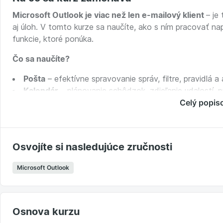
Microsoft Outlook je viac než len e-mailový klient
– ​​
aj úloh. V tomto kurze sa naučíte, ako s ním pracovať nap
funkcie, ktoré ponúka.
Čo sa naučíte?
Pošta
– efektívne spravovanie správ, filtre, pravidlá a
Kalendár
– plánovanie schôdzok, zdieľanie udalostí, 
Úlohy (To Do)
– vytváranie, priraďovanie, opakovanie 
Celý popis
Vyhľadávanie a organizácia
– kategórie, príznaky, rý
Mobilná a desktopová aplikácia
– ako mať Outlook v
Osvojíte si nasledujúce zručnosti
Kurz je určený pre každého, kto chce Outlook využíva
profesionálov, ktorí chcú zvýšiť svoju produktivitu. Prid
Microsoft Outlook
Osnova kurzu