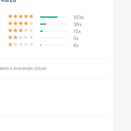
e na itlektor.cz.
103x
36x
15x
0x
6x
udenti s overeným účtom