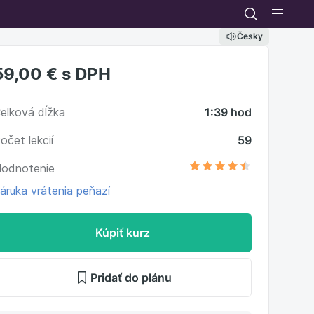
Česky
59,00 €
s DPH
elková dĺžka
1:39 hod
očet lekcií
59
odnotenie
áruka vrátenia peňazí
Kúpiť kurz
Pridať do plánu