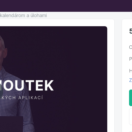
 kalendárom a úlohami
C
P
H
Z
ehrať
ideo