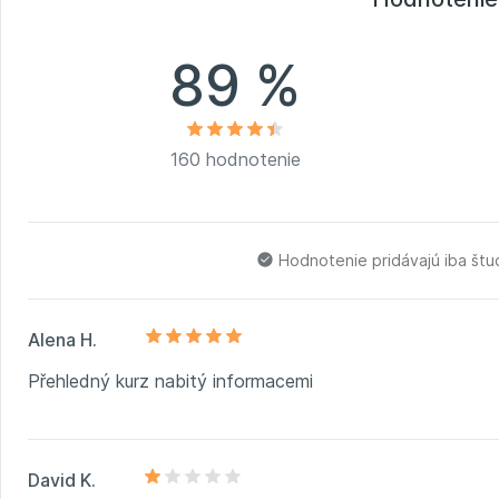
záhrade a chov sliepok. Viac informácií nájdet
89 %
160 hodnotenie
Hodnotenie pridávajú iba št
Alena H.
Přehledný kurz nabitý informacemi
David K.