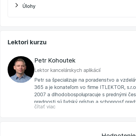
Úlohy
Lektori kurzu
Petr Kohoutek
Lektor kancelárskych aplikácií
Petr sa špecializuje na poradenstvo a vzdeláv
365 a je konateľom vo firme ITLEKTOR, s.r.o
2007 a dlhodobospolupracuje s prednými čes
prednosti sú ľudský prístup a schopnosť pred
čítať viac
súvislostiach, zrozumiteľne i pre menej skúse
programovaniu, tvorí vlastné e-learningové 
YouTube kanáli ITLEKTOR, kde nájdete mnoho 
Microsoft aplikáciách. Mimo pracovnej sféry h
Hodnotenie