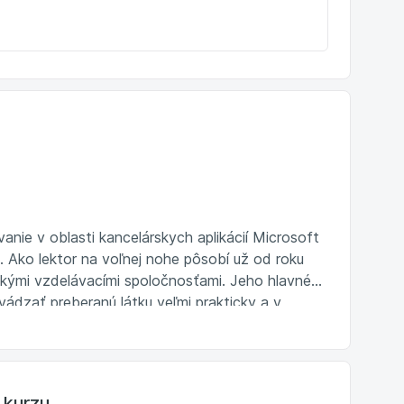
anie v oblasti kancelárskych aplikácií Microsoft
. Ako lektor na voľnej nohe pôsobí už od roku
kými vzdelávacími spoločnosťami. Jeho hlavné
vádzať preberanú látku veľmi prakticky a v
nýchpoužívateľov. Príležitostne sa venuje tiež
kurzy na portáliUmimExcel.cz a videonávody na
inšpiratívnych videí o Excelia ďalších
o baví turistika, klasická hudba, práca na
 kurzu