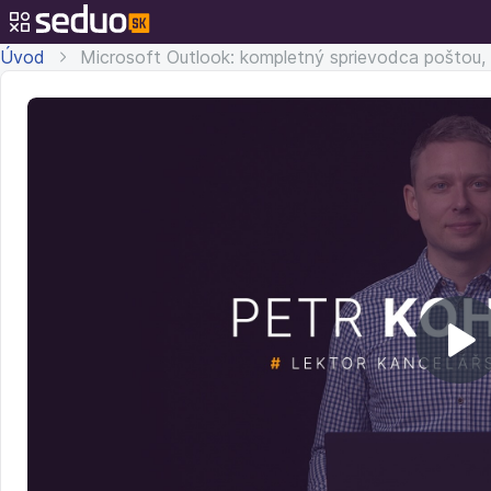
Úvod
Microsoft Outlook: kompletný sprievodca poštou,
Pr
v