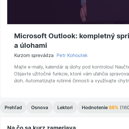
Microsoft Outlook: kompletný sp
a úlohami
Kurzom sprevádza
Petr Kohoutek
Majte e-maily, kalendár aj úlohy pod kontrolou! Nauč
Objavte užitočné funkcie, ktoré vám uľahčia spravova
úloh. Automatizujte rutinné činnosti a využívajte chytr
Prehľad
Osnova
Lektori
Hodnotenie
88%
(16
Na čo sa kurz zameriava