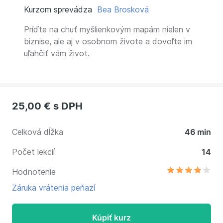
Kurzom sprevádza
Bea Brosková
Príďte na chuť myšlienkovým mapám nielen v
biznise, ale aj v osobnom živote a dovoľte im
uľahčiť vám život.
25,00 €
s DPH
Celková dĺžka
46 min
Počet lekcií
14
Hodnotenie
Záruka vrátenia peňazí
Kúpiť kurz