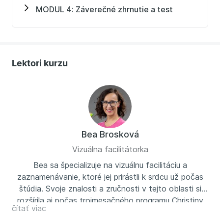
MODUL 4: Záverečné zhrnutie a test
Lektori kurzu
Bea Brosková
Vizuálna facilitátorka
Bea sa špecializuje na vizuálnu facilitáciu a
zaznamenávanie, ktoré jej prirástli k srdcu už počas
štúdia. Svoje znalosti a zručnosti v tejto oblasti si
rozšírila aj počas trojmesačného programu Christiny
čítať viac
Merkley. Svoju vášeň pre vizualizáciu zdieľa cez