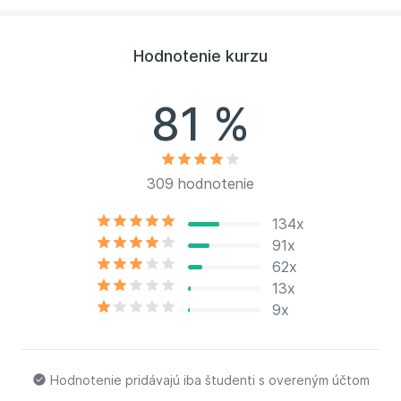
vizuálne záznamy pre klientov, tréningy vizualizácie,
skečnoutingu a vizuálneho myslenia. Bea je členom
IFVP (International Forum of Visual Practitioners).
Hodnotenie kurzu
81 %
309 hodnotenie
134x
91x
62x
13x
9x
Hodnotenie pridávajú iba študenti s overeným účtom