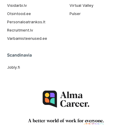
Visidarbi.lv
Virtual Valley
Otsintood.ee
Pulser
Personaloatrankos.lt
Recruitment.lv
Varbamisteenused.ee
Scandinavia
Jobly.fi
A better world of work for
everyone
.