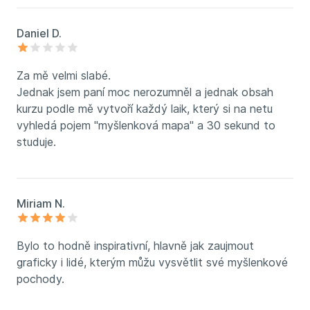
Daniel D.
Za mě velmi slabé.
Jednak jsem paní moc nerozumněl a jednak obsah
kurzu podle mě vytvoří každý laik, který si na netu
vyhledá pojem "myšlenková mapa" a 30 sekund to
studuje.
Miriam N.
Bylo to hodně inspirativní, hlavně jak zaujmout
graficky i lidé, kterým můžu vysvětlit své myšlenkové
pochody.