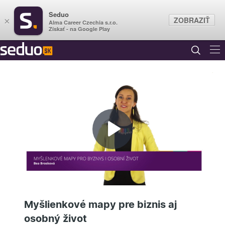
Seduo
ZOBRAZIŤ
×
Alma Career Czechia s.r.o.
Získať - na Google Play
Prehrať
video
Myšlienkové mapy pre biznis aj
osobný život