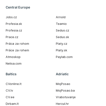
Central Europe
Jobs.cz
Arnold
Profesia.sk
Teamio
Profesia.cz
Seduo.cz
Prace.cz
Seduo.sk
Práca za rohom
Platy.cz
Práce za rohem
Platy.sk
Atmoskop
Paylab.com
Nelisa.com
Baltics
Adriatic
CVonline.lt
MojPosao
CV.lv
MojPosao.ba
CV.ee
Vrabotuvanje
Dirbam.It
Hercul.hr