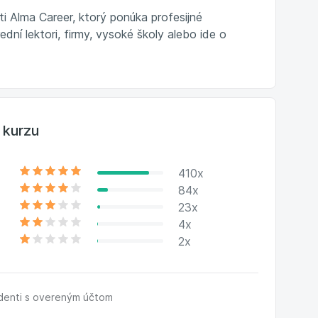
i Alma Career, ktorý ponúka profesijné
dní lektori, firmy, vysoké školy alebo ide o
 kurzu
410x
84x
23x
4x
2x
udenti s overeným účtom