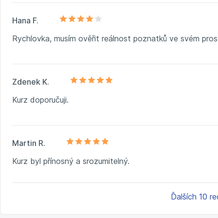
Hana F.
Rychlovka, musím ověřit reálnost poznatků ve svém prost
Zdenek K.
Kurz doporučuji.
Martin R.
Kurz byl přínosný a srozumitelný.
Ďalších 10 re