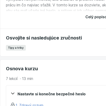
prácu im čo najviac sťažili. V tomto kurze sa dozviete, 
aby ste mali všade iné heslo, a pritom si ich vôbec nem
bezpečnostné nástroje, ktoré vám pomôžu k bezpečnejšie
Celý popis
Osvojíte si nasledujúce zručnosti
Tipy a triky
Osnova kurzu
7 lekcií · 13 min
Nastavte si konečne bezpečné heslo
1. Zdravý rozum