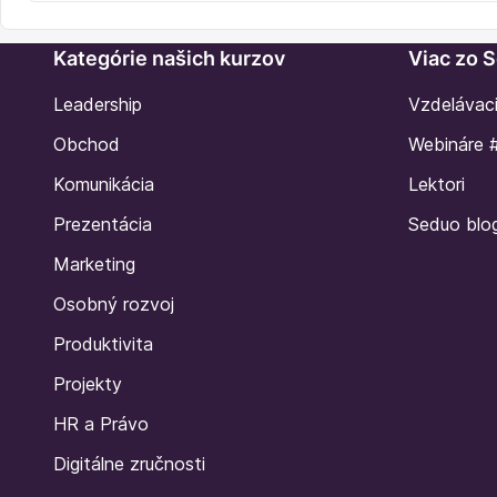
Kategórie našich kurzov
Viac zo 
Leadership
Vzdelávac
Obchod
Webináre 
Komunikácia
Lektori
Prezentácia
Seduo blo
Marketing
Osobný rozvoj
Produktivita
Projekty
HR a Právo
Digitálne zručnosti