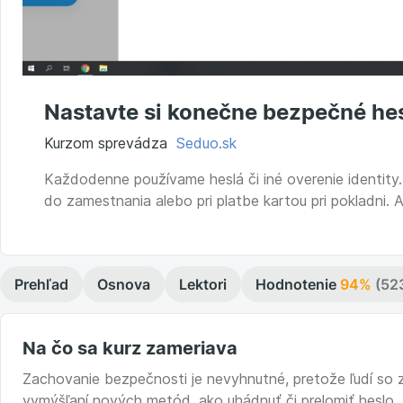
Nastavte si konečne bezpečné he
Kurzom sprevádza
Seduo.sk
Každodenne používame heslá či iné overenie identity.
do zamestnania alebo pri platbe kartou pri pokladni. 
Prehľad
Osnova
Lektori
Hodnotenie
94%
(52
Na čo sa kurz zameriava
Zachovanie bezpečnosti je nevyhnutné, pretože ľudí so z
vymýšľaní nových metód, ako uhádnuť či prelomiť heslo. 