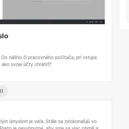
slo
 Do nášho či pracovného počítača, pri vstupe
A ako svoje účty chrániť?
3)
lým úmyslom je veľa. Stále sa zdokonaľujú vo
Preto je nevyhnutné, aby sme sa viac obrnili a