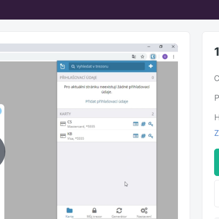
C
P
H
Z
ehrať
ideo