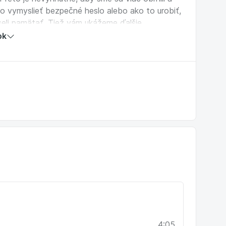
ako vymyslieť bezpečné heslo alebo ako to urobiť,
useli pamätať. Tiež vám ukážeme ďalšie
mu správaniu sa na internete.
ok
4:05