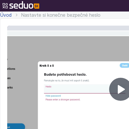
Úvod
Nastavte si konečne bezpečné heslo
Pr
v