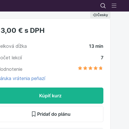
Česky
13,00 €
s DPH
elková dĺžka
13 min
očet lekcií
7
odnotenie
áruka vrátenia peňazí
Kúpiť kurz
Pridať do plánu