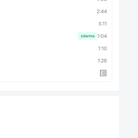
2:44
3:11
1:04
zdarma
1:10
1:26