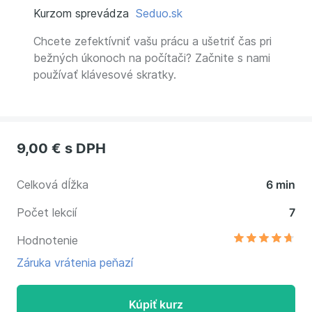
Kurzom sprevádza
Seduo.sk
Chcete zefektívniť vašu prácu a ušetriť čas pri
bežných úkonoch na počítači? Začnite s nami
používať klávesové skratky.
9,00 €
s DPH
Celková dĺžka
6 min
Počet lekcií
7
Hodnotenie
Záruka vrátenia peňazí
Kúpiť kurz