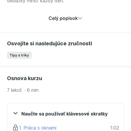
desiatky minút každý deň.
V tomto kurze sa naučíte:
Celý popisok
Ako klávesovými skratkami kopírovať a vkladať
text aj súbory.
Najčastejšie používané klávesové skratky vo
Osvojíte si nasledujúce zručnosti
Windows.
Ako urýchliť prácu s oknami a ako sa navigovať vo
Tipy a triky
Windows.
Ako vytvárať snímky obrazovky.
Osnova kurzu
7 lekcií · 6 min
Naučte sa používať klávesové skratky
1. Práca s oknami
1:02