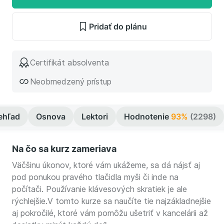
Pridať do plánu
Certifikát absolventa
Neobmedzený prístup
ehľad
Osnova
Lektori
Hodnotenie
93%
(2298)
Na čo sa kurz zameriava
Väčšinu úkonov, ktoré vám ukážeme, sa dá nájsť aj
pod ponukou pravého tlačidla myši či inde na
počítači. Používanie klávesových skratiek je ale
rýchlejšie.V tomto kurze sa naučíte tie najzákladnejšie
aj pokročilé, ktoré vám pomôžu ušetriť v kancelárii až