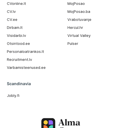
CVonline.lt
MojPosao
CV.lv
MojPosao.ba
CV.ee
Vrabotuvanje
Dirbam.It
Hercul.hr
Visidarbi.lv
Virtual Valley
Otsintood.ee
Pulser
Personaloatrankos.lt
Recruitment.lv
Varbamisteenused.ee
Scandinavia
Jobly.fi