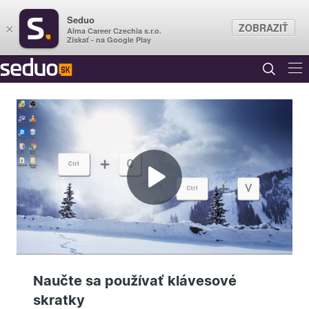
Seduo
ZOBRAZIŤ
×
Alma Career Czechia s.r.o.
Získať - na Google Play
Prehrať
video
Naučte sa používať klávesové
skratky