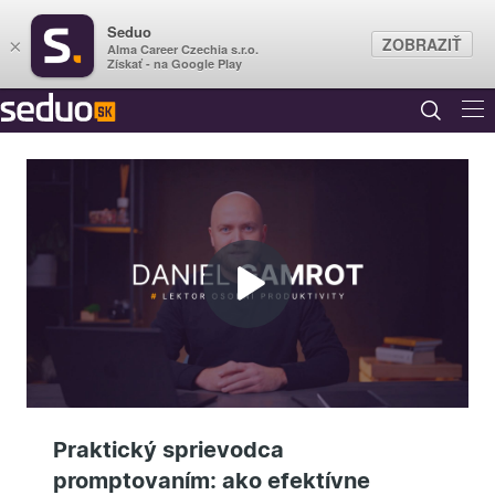
Seduo
ZOBRAZIŤ
×
Alma Career Czechia s.r.o.
Získať - na Google Play
Prehrať
video
Praktický sprievodca
promptovaním: ako efektívne