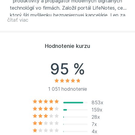
produktivity a propagátor moderných digitálnych
technológií vo firmách. Založil portál LifeNotes, cez
ktorý šíri myšlienku bezpapierovej kancelárie. Len za
čítať viac
posledný rok prešla jeho seminármi tisícka účastníkov
z firiem ako Orange Slovensko, AXA, Air Bank alebo
Moravia IT, s ktorými pracoval na budovaní nových
zručností na zvýšenie produktivity práce.
Hodnotenie kurzu
95 %
1 051 hodnotenie
853x
159x
28x
7x
4x