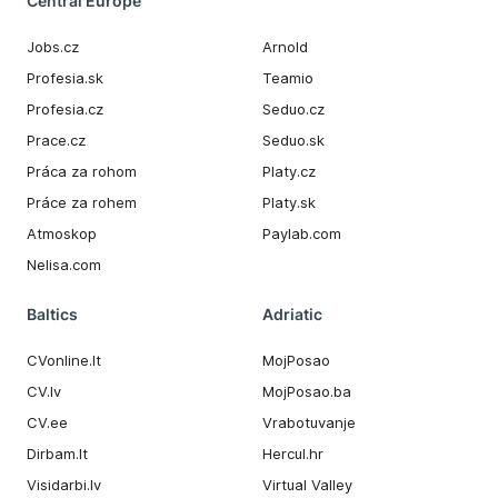
Central Europe
Jobs.cz
Arnold
Profesia.sk
Teamio
Profesia.cz
Seduo.cz
Prace.cz
Seduo.sk
Práca za rohom
Platy.cz
Práce za rohem
Platy.sk
Atmoskop
Paylab.com
Nelisa.com
Baltics
Adriatic
CVonline.lt
MojPosao
CV.lv
MojPosao.ba
CV.ee
Vrabotuvanje
Dirbam.It
Hercul.hr
Visidarbi.lv
Virtual Valley