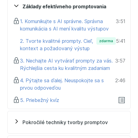
Odporúčané techniky môžete vyskúšať v rôznych
Základy efektívneho promptovania
nástrojoch ako ChatGPT, Copilot, Gemini alebo
Claude.
1. Komunikujte s AI správne. Správna
3:51
komunikácia s AI mení kvalitu výstupov
Pre koho je kurz určený:
2. Tvorte kvalitné prompty. Cieľ,
5:41
zdarma
Pre začiatočníkov, ktorí chcú pochopiť základy
kontext a požadovaný výstup
efektívnej komunikácie s AI
Pre tých, ktorí chcú posunúť svoje skúsenosti s AI
3. Nechajte AI vytvárať prompty za vás.
3:57
na vyššiu úroveň
Rýchlejšia cesta ku kvalitným zadaniam
Pre bežných používateľov bez technického
4. Pýtajte sa ďalej. Neuspokojte sa s
2:46
vzdelania
prvou odpoveďou
Pre všetkých, ktorí chcú pracovať s AI
efektívnejšie a rýchlejšie
5. Priebežný kvíz
Umelá inteligencia môže výrazne zlepšiť vašu
produktivitu. Naučte sa s ňou efektívne
Pokročilé techniky tvorby promptov
komunikovať
.