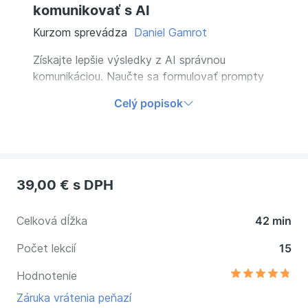
komunikovať s AI
Kurzom sprevádza
Daniel Gamrot
Získajte lepšie výsledky z AI správnou
komunikáciou. Naučte sa formulovať prompty
pre presnejšie odpovede. Kurz pre
Celý popisok
začiatočníkov a mierne pokročilých vás naučí
viesť zmysluplný dialóg, ukladať osvedčené
postupy a využívať AI ako pomocníka pre vašu
prácu.
39,00 €
s DPH
Celková dĺžka
42 min
Počet lekcií
15
Hodnotenie
Záruka vrátenia peňazí