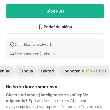
Kúpiť kurz
Pridať do plánu
Certifikát absolventa
Neobmedzený prístup
rehľad
Osnova
Lektori
Hodnotenie
95%
(1051)
Na čo sa kurz zameriava
Chcete od umelej inteligencie získať lepšie
odpovede?
Spôsob komunikácie s AI priamo
ovplyvňuje kvalitu výstupov – čím presnejšie zadanie,