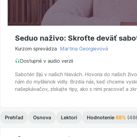
Seduo naživo: Skroťte deväť sabo
Kurzom sprevádza
Martina Georgievová
Dostupné v audio verzii
Sabotéri žijú v našich hlavách. Hovoria do našich živ
nám do myšlienok vidly. Brzdia nás, keď chceme vysk
našepkávačov, získajte tipy, ako s nimi pracovať a zkro
Prehľad
Osnova
Lektori
Hodnotenie
88%
(48