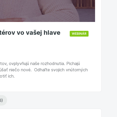
térov vo vašej hlave
WEBINÁR
otov, ovplyvňujú naše rozhodnutia. Pichajú
úšať niečo nové. Odhaľte svojich vnútorných
tiť ich.
6)