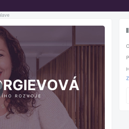
hlave
C
P
H
Z
ehrať
ideo