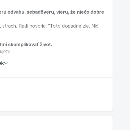
berú odvahu, sebadôveru, vieru, že niečo dobre
 strach. Radi hovoria: "Toto dopadne zle. Nič
ľmi skomplikovať život.
ujete.
ok
com usídlil puntičkár, utešiteľ, hyperúspešný,
ca alebo vyhýbajúci sa.
iť sa svojim sabotérom.