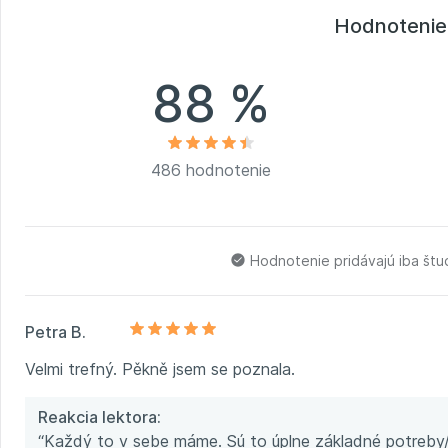
dopadu na výsledky v biznise. Vzdelávanie a 
Hodnotenie
88 %
486 hodnotenie
Hodnotenie pridávajú iba št
Petra B.
Velmi trefný. Pěkně jsem se poznala.
Reakcia lektora:
“Každý to v sebe máme. Sú to úplne základné potreby/m