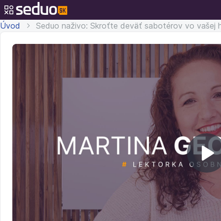
Úvod
Seduo naživo: Skroťte deväť sabotérov vo vašej 
Pr
v