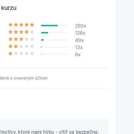
rozvoj sú jej celoživotnou vášňou.
 kurzu
292x
126x
49x
13x
6x
udenti s overeným účtom
otívy, ktoré nami hýbu - cítiť sa bezpečne,