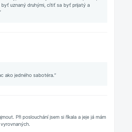
yť uznaný druhými, cítiť sa byť prijatý a
“
iac ako jedného sabotéra.“
out. Při poslouchání jsem si říkala a jeje já mám
m vyrovnaných.