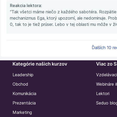
Reakcia lektora:
“Tak všetci máme niečo z každého sabotéra. Rozpätie 
mechanizmus Ega, ktorý upozorní, ale nedominuje. Prob
0, tak to je tiež prúser. Lebo v tej oblasti mu môže v ž
Ďalších 10 re
Kategórie našich kurzov
Viac zo 
Leadership
Vzdelávac
Obchod
Webináre 
Komunikácia
Lektori
Prezentácia
Seduo blo
Marketing