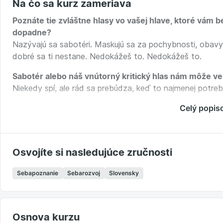
Na čo sa kurz zameriava
Poznáte tie zvláštne hlasy vo vašej hlave, ktoré vám 
dopadne?
Nazývajú sa sabotéri. Maskujú sa za pochybnosti, obavy,
dobré sa ti nestane. Nedokážeš to. Nedokážeš to.
Sabotér alebo náš vnútorný kritický hlas nám môže ve
Niekedy spí, ale rád sa prebúdza, keď to najmenej potreb
Vo vašej hlave teda môže žiť niekoľko sabotérov.
Celý popis
Majú výstižné mená. Možno sa vo vašej mysli spolu so sud
obeť, hyperracionálny, hyperanalytický, nespokojný, vod
Osvojíte si nasledujúce zručnosti
Odhaľte ich a pokúste sa ich skrotiť.
Naučte sa aktivovať svojho vnútorného mudrca a postav
Sebapoznanie
Sebarozvoj
Slovensky
Osnova kurzu