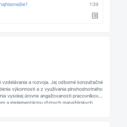
najhlasnejšie?
1:39
i vzdelávania a rozvoja. Jej odborné konzultačné
denia výkonnosti a z využívania plnohodnotného
ania vysokej úrovne angažovanosti pracovníkov.
nom a implementáciou rôznych manažérskych
 zručností. Martina je certifikovanou
iomapping a tiež aj Kirkpatrickov Business
árať komplexné programy zamerané na meranie