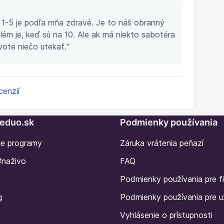
1-5 je podľa mňa zdravé. Je to náš obranný
lém je, keď sú na 10. Ale ak má niekto sabotéra
ivote niečo utekať.“
cenzií
Seduo.sk
Podmienky používania
ie programy
Záruka vrátenia peňazí
#naživo
FAQ
Podmienky používania pre f
g
Podmienky používania pre u
Vyhlásenie o prístupnosti