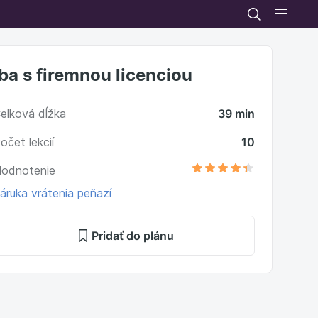
Iba s firemnou licenciou
elková dĺžka
39 min
očet lekcií
10
odnotenie
áruka vrátenia peňazí
Pridať do plánu