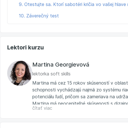
9. Otestujte sa. Ktorí sabotéri kričia vo vašej hlave 
10. Záverečný test
Lektori kurzu
Martina Georgievová
lektorka soft skills
Martina má cez 15 rokov skúseností v oblast
schopnosti vychádzajú najmä zo systému ria
potenciálu ľudí, pričom sa zameriava na udrž
Martina má neoceniteľné skúsenosti s dizaj
čítať viac
programom so zameraním na rozvoj leadership
facilitátorkou rozvojového nastroja Team Soc
Partnership Model, ktorý jej umožňuje vytv