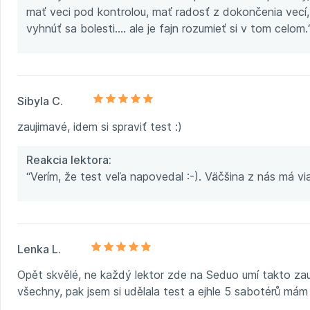
mať veci pod kontrolou, mať radosť z dokončenia vecí, b
vyhnúť sa bolesti.... ale je fajn rozumieť si v tom celom.
Sibyla C.
zaujimavé, idem si spraviť test :)
Reakcia lektora:
“Verím, že test veľa napovedal :-). Väčšina z nás má v
Lenka L.
Opět skvělé, ne každý lektor zde na Seduo umí takto zaujm
všechny, pak jsem si udělala test a ejhle 5 sabotérů má