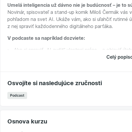
Umelá inteligencia už dávno nie je budúcnosť – je to s
Novinár, spisovateľ a stand-up komik Miloš Čermák vás 
pohľadom na svet AI. Ukáže vám, ako si uľahčiť rutinné úl
z nej spraviť každodenného digitálneho parťáka.
V podcaste sa napríklad dozviete:
Ako si spraviť „AI audit“ vlastnej práce – a objaviť úlo
Kedy má zmysel AI používať – a kedy je lepšie ju vyn
Celý popis
Ako správne formulovať požiadavky, aby vám AI rozum
Prečo „šetrenie času“ nie je to hlavné – ale zbavenie 
Ktoré nástroje by vám nemali chýbať – a ktoré môžet
Osvojíte si nasledujúce zručnosti
Ako Miloš využíva AI pri písaní, sumarizáciách, rešerš
Prečo je zvedavosť a otvorená myseľ tou najväčšou vý
Podcast
Uvarte si kávu, nasaďte slúchadlá a inšpirujte sa, ako z
Osnova kurzu