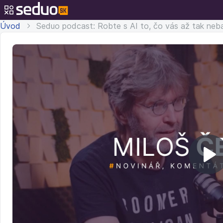
Úvod
Seduo podcast: Robte s AI to, čo vás až tak neb
Pr
v