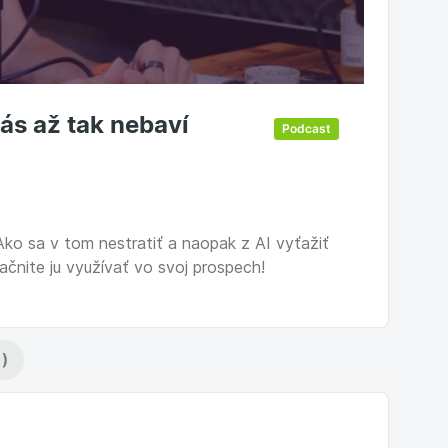
vás až tak nebaví
Podcast
ko sa v tom nestratiť a naopak z AI vyťažiť
nite ju využívať vo svoj prospech!
)