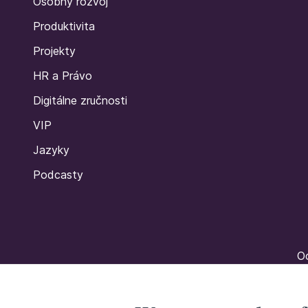
Osobný rozvoj
Produktivita
Projekty
HR a Právo
Digitálne zručnosti
VIP
Jazyky
Podcasty
Oc