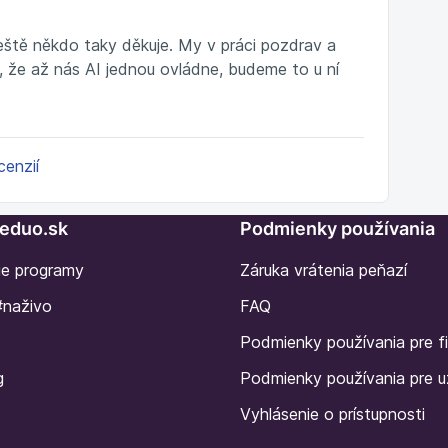
ještě někdo taky děkuje. My v práci pozdrav a
 že až nás AI jednou ovládne, budeme to u ní
cenzií
Seduo.sk
Podmienky používania
ie programy
Záruka vrátenia peňazí
#naživo
FAQ
Podmienky používania pre f
g
Podmienky používania pre u
Vyhlásenie o prístupnosti