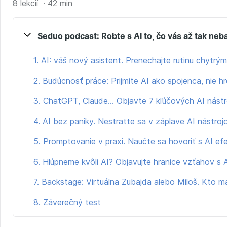
8 lekcií · 42 min
Seduo podcast: Robte s AI to, čo vás až tak neb
1. AI: váš nový asistent. Prenechajte rutinu chytrý
2. Budúcnosť práce: Prijmite AI ako spojenca, nie h
3. ChatGPT, Claude… Objavte 7 kľúčových AI nástr
4. AI bez paniky. Nestratte sa v záplave AI nástroj
5. Promptovanie v praxi. Naučte sa hovoriť s AI ef
6. Hlúpneme kvôli AI? Objavujte hranice vzťahov s 
7. Backstage: Virtuálna Zubajda alebo Miloš. Kto m
8. Záverečný test