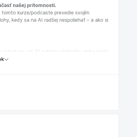
účasť našej prítomnosti.
v tomto kurze/podcaste prevedie svojím
ohy, kedy sa na AI radšej nespoliehať – a ako si
hy, ktoré za vás AI zvládne rýchlejšie alebo lepšie
echať
ok
ela a podala čo najlepší výstup
sa nudnej rutiny áno
e pokojne ignorovať
iach alebo organizovaní svojho dňa
hodou v ére umelej inteligencie
lepšiť svoju prácu s AI.