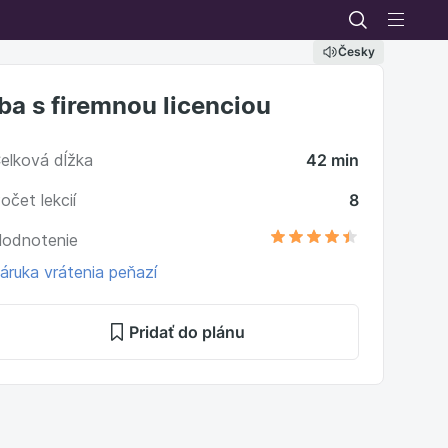
Česky
Iba s firemnou licenciou
elková dĺžka
42 min
očet lekcií
8
odnotenie
áruka vrátenia peňazí
Pridať do plánu