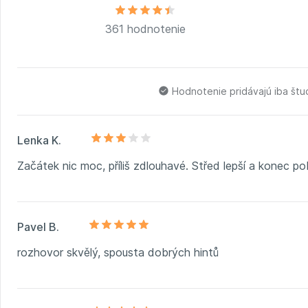
361 hodnotenie
Hodnotenie pridávajú iba št
Lenka K.
Začátek nic moc, příliš zdlouhavé. Střed lepší a konec pob
Pavel B.
rozhovor skvělý, spousta dobrých hintů