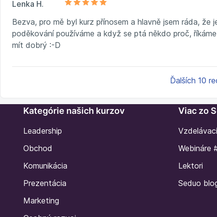
Lenka H.
Bezva, pro mě byl kurz přínosem a hlavně jsem ráda, že 
poděkování používáme a když se ptá někdo proč, říkáme,
mít dobrý :-D
Ďalších 10 re
Kategórie našich kurzov
Viac zo 
Leadership
Vzdelávac
Obchod
Webináre 
Komunikácia
Lektori
Prezentácia
Seduo blo
Marketing