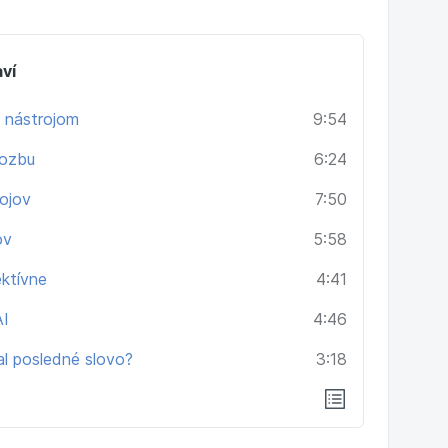
aví
m nástrojom
9:54
rozbu
6:24
ojov
7:50
ov
5:58
ektívne
4:41
AI
4:46
al posledné slovo?
3:18