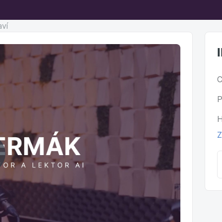
aví
C
P
H
Z
ehrať
ideo