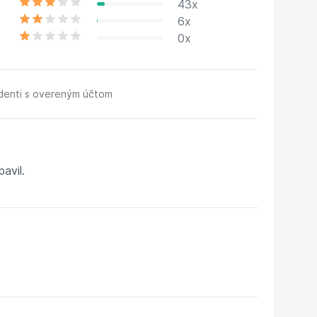
43x
6x
0x
udenti s overeným účtom
avil.