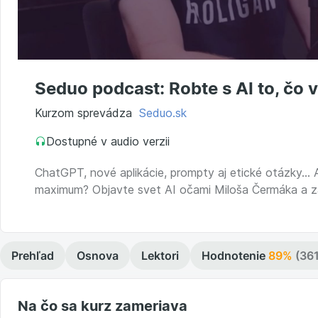
Seduo podcast: Robte s AI to, čo 
Kurzom sprevádza
Seduo.sk
Dostupné v audio verzii
ChatGPT, nové aplikácie, prompty aj etické otázky… A
maximum? Objavte svet AI očami Miloša Čermáka a zač
Prehľad
Osnova
Lektori
Hodnotenie
89%
(361
Na čo sa kurz zameriava