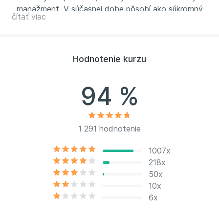
manažment. V súčasnej dobe pôsobí ako súkromný
čítať viac
poradca v oblasti bezpečnosti. Andor Šándor je tiež
autorom mnohých odborných prác na tému
bezpečnosti, venuje sa v tejto oblasti
lektorskej
činnosti
a pravidelne sa objavuje
v najsledovanejších
Hodnotenie kurzu
médiách
. Andor Šándor sa dlhodobo venuje tiež
odovzdávaniu svojich skúseností mladej generácii a
94 %
ďalším záujemcom. Prednášal okrem iného na Oxford
University, University of New York in Prague, Prague
Security Study Institute, VŠE v Prahe či na Karlovej
univerzite. Zúčastňuje sa tiež konferencií o krízovom
1 291 hodnotenie
riadení (T-Soft, Tovek a ďalšie).
1007x
218x
50x
10x
6x