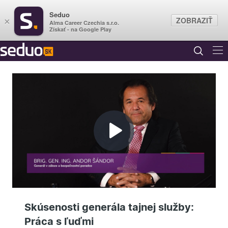
Seduo
ZOBRAZIŤ
×
Alma Career Czechia s.r.o.
Získať - na Google Play
Prehrať
video
Skúsenosti generála tajnej služby:
Práca s ľuďmi