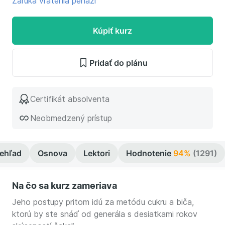
Záruka vrátenia peňazí
Kúpiť kurz
Pridať do plánu
Certifikát absolventa
Neobmedzený prístup
rehľad
Osnova
Lektori
Hodnotenie
94%
(1291)
Na čo sa kurz zameriava
Jeho postupy pritom idú za metódu cukru a biča,
ktorú by ste snáď od generála s desiatkami rokov