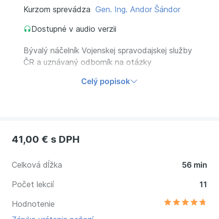
Kurzom sprevádza
Gen. Ing. Andor Šándor
Dostupné v audio verzii
Bývalý náčelník Vojenskej spravodajskej služby
ČR a uznávaný odborník na otázky
bezpečnosti, hrozby terorizmu a krízový
Celý popisok
management vás v necelej hodine inšpiruje, ako
pevne uchopiť opraty riadenia firmy tak, aby
ste sa v práci necítili ako na bitevnom pol
41,00 €
s DPH
Celková dĺžka
56 min
Počet lekcií
11
Hodnotenie