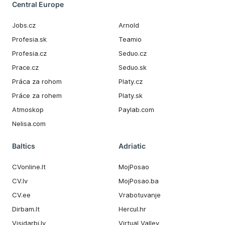
Central Europe
Jobs.cz
Arnold
Profesia.sk
Teamio
Profesia.cz
Seduo.cz
Prace.cz
Seduo.sk
Práca za rohom
Platy.cz
Práce za rohem
Platy.sk
Atmoskop
Paylab.com
Nelisa.com
Baltics
Adriatic
CVonline.lt
MojPosao
CV.lv
MojPosao.ba
CV.ee
Vrabotuvanje
Dirbam.It
Hercul.hr
Visidarbi.lv
Virtual Valley