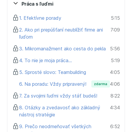
Práca s ľuďmi
1. Efektívne porady
5:15
2. Ako pri prepúšťaní neublížiť firme ani
7:09
ľuďom
3. Mikromanažment ako cesta do pekla
5:56
4. To nie je moja práca...
5:19
5. Sprosté slovo: Teambuilding
4:05
6. Na poradu: Vždy pripravený!
4:06
zdarma
7. Za svojimi ľuďmi vždy stáť budeš!
8:22
8. Otázky a zvedavosť ako základný
4:34
nástroj stratégie
9. Prečo neodmeňovať všetkých
6:52