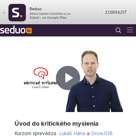
Seduo
ZOBRAZIŤ
×
Alma Career Czechia s.r.o.
Získať - na Google Play
Prehrať
video
Úvod do kritického myslenia
Kurzom sprevádza
Lukáš Hána
a
GrowJOB