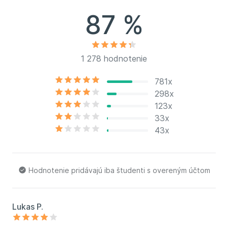
87 %
1 278 hodnotenie
781x
298x
123x
33x
43x
Hodnotenie pridávajú iba študenti s overeným účtom
Lukas P.