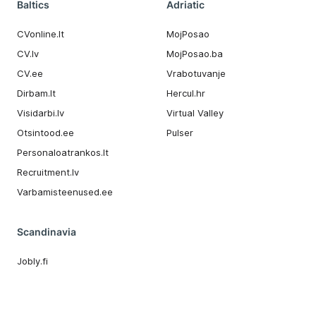
Baltics
Adriatic
CVonline.lt
MojPosao
CV.lv
MojPosao.ba
CV.ee
Vrabotuvanje
Dirbam.It
Hercul.hr
Visidarbi.lv
Virtual Valley
Otsintood.ee
Pulser
Personaloatrankos.lt
Recruitment.lv
Varbamisteenused.ee
Scandinavia
Jobly.fi