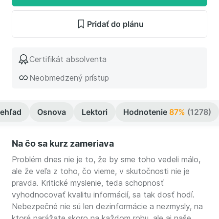
Pridať do plánu
Certifikát absolventa
Neobmedzený prístup
rehľad
Osnova
Lektori
Hodnotenie
87%
(1278)
Na čo sa kurz zameriava
Problém dnes nie je to, že by sme toho vedeli málo,
ale že veľa z toho, čo vieme, v skutočnosti nie je
pravda. Kritické myslenie, teda schopnosť
vyhodnocovať kvalitu informácií, sa tak dosť hodí.
Nebezpečné nie sú len dezinformácie a nezmysly, na
ktoré narážate skoro na každom rohu, ale aj naše