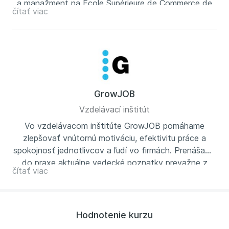
a manažment na Ecole Supérieure de Commerce de
čítať viac
Rennes vo Francúzsku. Založil projekt #krimyš
(
www.krimys.cz
) a pomohol vytvoriť kurz kritického
myslenia na VŠE. Je alumni Centra pre aplikovanú
racionalitu CFAR.
GrowJOB
Vzdelávací inštitút
Vo vzdelávacom inštitúte GrowJOB pomáhame
zlepšovať vnútornú motiváciu, efektivitu práce a
spokojnosť jednotlivcov a ľudí vo firmách. Prenášame
do praxe aktuálne vedecké poznatky prevažne z
čítať viac
oblasti neurovied a behaviorálnej ekonómie. Našou
prácou spoluvytvárame hodnotové spoločnosti, cez
ktoré prispievame k budovaniu hodnotového Česka.
Hodnotenie kurzu