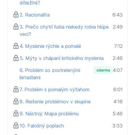
dôležité?
Učiteľov a študentov
Politikov, novinárov a influencerov
2. Racionalita
6:43
Verejnosť
3. Prečo chytrí ľudia niekedy robia hlúpe
2:49
veci?
4. Myslenie rýchle a pomalé
7:12
5. Mýty v chápaní kritického myslenia
2:46
6. Problém so zostrelenými
4:07
zdarma
lietadlami
7. Problém s pomalým výťahom
6:01
8. Riešenie problémov v skupine
4:16
9. Nástroj: Mapa problému
5:46
10. Falošný poplach
3:33