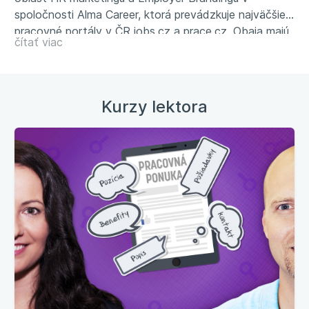
spoločnosti Alma Career, ktorá prevádzkuje najväčšie
pracovné portály v ČR jobs.cz a prace.cz. Obaja majú
čítať viac
bohaté skúsenosti s HR, náborom, pracovnou
inzerciou, budovaním značiek zamestnávateľov a
marketingom všeobecne.
Kurzy lektora