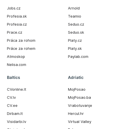
Jobs.cz
Arnold
Profesia.sk
Teamio
Profesia.cz
Seduo.cz
Prace.cz
Seduo.sk
Práca za rohom
Platy.cz
Práce za rohem
Platy.sk
Atmoskop
Paylab.com
Nelisa.com
Baltics
Adriatic
CVonline.lt
MojPosao
CV.lv
MojPosao.ba
CV.ee
Vrabotuvanje
Dirbam.It
Hercul.hr
Visidarbi.lv
Virtual Valley