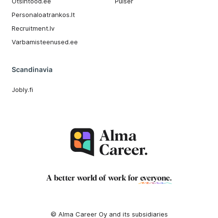
Otsintood.ee
Pulser
Personaloatrankos.lt
Recruitment.lv
Varbamisteenused.ee
Scandinavia
Jobly.fi
A better world of work for
everyone
.
© Alma Career Oy and its subsidiaries