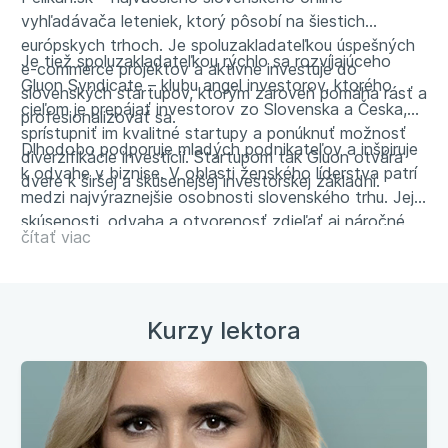
vyhľadávača leteniek, ktorý pôsobí na šiestich
európskych trhoch. Je spoluzakladateľkou úspešných
Je tiež spoluzakladateľkou rýchlo sa rozvíjajúceho
e-commerce projektov a aktívne investuje do
Gluon Syndicate – klubu angel investorov, ktorého
slovenských startupov, ktorým zároveň pomáha rásť a
cieľom je prepájať investorov zo Slovenska a Česka,
profesionalizovať sa.
sprístupniť im kvalitné startupy a ponúknuť možnosť
Dlhodobo podporuje mladých podnikateľov a inšpiruje
diverzifikácie investícií. Startupom tak Gluon otvára
k odvahe v biznise. V oblasti ženského líderstva patrí
dvere k širšej a skúsenejšej investorskej základni.
medzi najvýraznejšie osobnosti slovenského trhu. Jej
skúsenosti, odvaha a otvorenosť zdieľať aj náročné
čítať viac
momenty z podnikania z nej robia rešpektovanú líderku
a mentorku.
Kurzy lektora