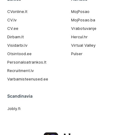
CVonline.lt
MojPosao
CV.lv
MojPosao.ba
CV.ee
Vrabotuvanje
Dirbam.It
Hercul.hr
Visidarbi.lv
Virtual Valley
Otsintood.ee
Pulser
Personaloatrankos.lt
Recruitment.lv
Varbamisteenused.ee
Scandinavia
Jobly.fi