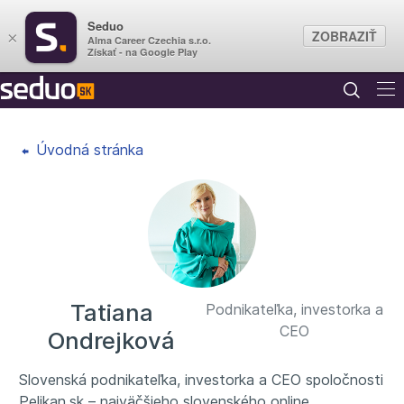
Seduo
ZOBRAZIŤ
×
Alma Career Czechia s.r.o.
Získať - na Google Play
Úvodná stránka
Tatiana
Podnikateľka, investorka a
CEO
Ondrejková
Slovenská podnikateľka, investorka a CEO spoločnosti
Pelikan.sk – najväčšieho slovenského online