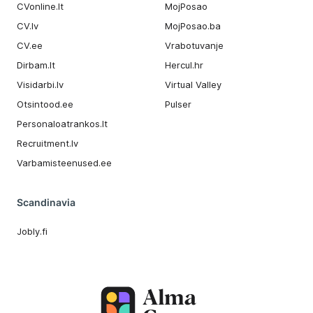
CVonline.lt
MojPosao
CV.lv
MojPosao.ba
CV.ee
Vrabotuvanje
Dirbam.It
Hercul.hr
Visidarbi.lv
Virtual Valley
Otsintood.ee
Pulser
Personaloatrankos.lt
Recruitment.lv
Varbamisteenused.ee
Scandinavia
Jobly.fi