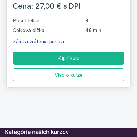
radšej použiť skrytú kópiu?
Cena: 27,00 €
s DPH
7. Princíp 4D. Zmažte, urobte,
7:50
Počet lekcií:
9
delegujte alebo odložte
Celková dĺžka:
48 min
Záruka vrátenia peňazí
8. Desatoro skvelých správ. Zlepšite
7:47
úroveň svojej e-mailovej komunikácie
Kúpiť kurz
9. Záverečný test
Viac o kurze
Kategórie našich kurzov