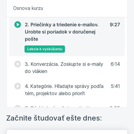
1. Príznaky a konverzácie. Zvýraznite
3:18
Osnova kurzu
si dôležité správy
2. Priečinky a triedenie e-mailov.
9:27
Urobte si poriadok v doručenej
pošte
Lekcia k vyskúšaniu
3. Konverzácia. Zoskupte si e-maily
6:14
do vlákien
4. Kategórie. Hľadajte správy podľa
5:41
tém, projektov alebo priorít
5. Rýchle kroky. Automatizujte
3:55
opakované činnosti jedným kliknutím
Začnite študovať ešte dnes:
6. Skrytá kópia. Preposlať alebo
4:22