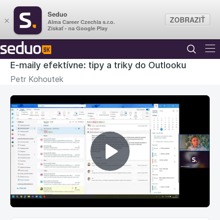
Seduo
ZOBRAZIŤ
×
Alma Career Czechia s.r.o.
Získať - na Google Play
E-maily efektívne: tipy a triky do Outlooku
Petr Kohoutek
Prehrať
video