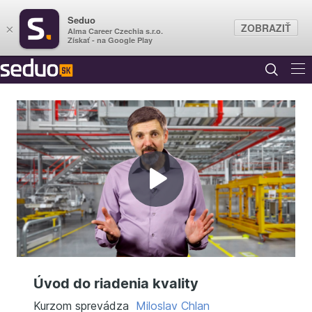
Seduo
ZOBRAZIŤ
×
Alma Career Czechia s.r.o.
Získať - na Google Play
Prehrať
video
Úvod do riadenia kvality
Kurzom sprevádza
Miloslav Chlan