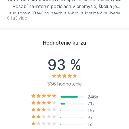
Pôsobí na interim pozíciách v priemysle, školí a je
auditorom. Baví ho návrh a vývoj a kvalitárčinu berie
čítať viac
ako cestu osobného rozvoja.
Hodnotenie kurzu
93 %
336 hodnotenie
246x
71x
15x
3x
1x