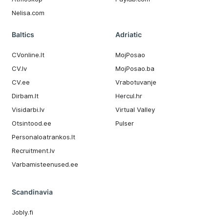
Nelisa.com
Baltics
Adriatic
CVonline.lt
MojPosao
CV.lv
MojPosao.ba
CV.ee
Vrabotuvanje
Dirbam.It
Hercul.hr
Visidarbi.lv
Virtual Valley
Otsintood.ee
Pulser
Personaloatrankos.lt
Recruitment.lv
Varbamisteenused.ee
Scandinavia
Jobly.fi