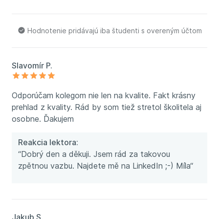
Hodnotenie pridávajú iba študenti s overeným účtom
Slavomír P.
Odporúčam kolegom nie len na kvalite. Fakt krásny
prehlad z kvality. Rád by som tiež stretol školitela aj
osobne. Ďakujem
Reakcia lektora:
“Dobrý den a děkuji. Jsem rád za takovou
zpětnou vazbu. Najdete mě na LinkedIn ;-) Míla“
Jakub S.