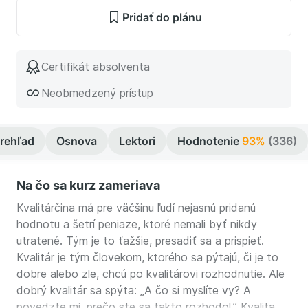
Pridať do plánu
Certifikát absolventa
Neobmedzený prístup
rehľad
Osnova
Lektori
Hodnotenie
93%
(336)
Na čo sa kurz zameriava
Kvalitárčina má pre väčšinu ľudí nejasnú pridanú
hodnotu a šetrí peniaze, ktoré nemali byť nikdy
utratené. Tým je to ťažšie, presadiť sa a prispieť.
Kvalitár je tým človekom, ktorého sa pýtajú, či je to
dobre alebo zle, chcú po kvalitárovi rozhodnutie. Ale
dobrý kvalitár sa spýta: „A čo si myslíte vy? A
povedzte mi, prečo ste sa takto rozhodol.” Kvalita