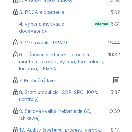
2. Produkt a požiadavky
3:58
všeobecný prehľad
študujú SŠ a VŠ - inšpirácia ako začať a čo hľadať
3. PDCA a opatrenia
5:02
pri štúdiu.
4. Výber a motivácia
6:31
zdarma
dodávateľov
5. Vzorovanie (PPAP)
15:44
6. Plánovanie interného procesu
19:32
montáže (projekt, výroba, technológia,
logistika, PFMEA)
7. Priebežný kvíz
8. Štart produkcie (SOP, SPC, 100%
5:37
kontroly)
9. Sériová kvalita (reklamácie 8D,
10:39
Ishikawa)
10. Audity (systému, procesu, výrobku)
8:14