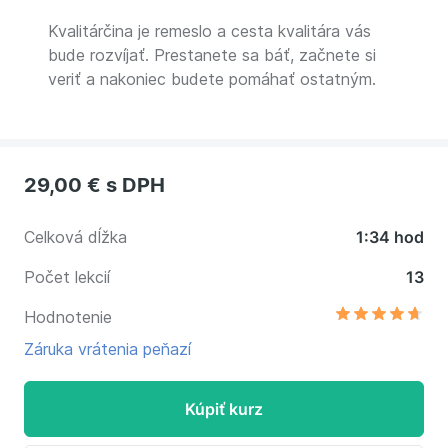
Kvalitárčina je remeslo a cesta kvalitára vás
bude rozvíjať. Prestanete sa báť, začnete si
veriť a nakoniec budete pomáhať ostatným.
29,00 €
s DPH
Celková dĺžka
1:34 hod
Počet lekcií
13
Hodnotenie
Záruka vrátenia peňazí
Kúpiť kurz