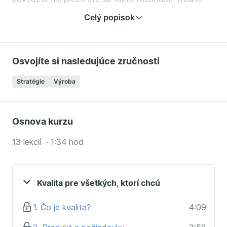
totiž nejde vyrobiť, ale ide naplánovať, riadiť a
Celý popisok
hodnotiť.
Chcete malý vhľad do tohto remesla? Prosím,
vstúpte.
Osvojíte si nasledujúce zručnosti
V kurze sa naučíte:
Stratégie
Výroba
Získate ucelený prehľad o odbore
Základné nástroje kvality - úvod
Uvažovanie kvalitára
Osnova kurzu
Získate inšpiráciu učiť sa ďalej.
13 lekcií · 1:34 hod
Kurz je určený pre tých, ktorí:
chcú vedieť, čo to je kvalitárčina a čo robí kvalitár
Kvalita pre všetkých, ktorí chcú
(len záujemca)
chcú byť kvalitármi - potom celý tento kurz pre
1. Čo je kvalita?
4:09
vás bude prvou lekciou (uchádzač)
sú z iných odborov priemyslu, ale chcú získať