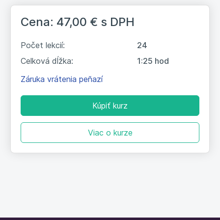
Ďalšie spôsoby užívateľského testovania
Cena: 47,00 €
s DPH
Záverečné zhrnutie a test
Počet lekcií:
24
Celková dĺžka:
1:25 hod
Záruka vrátenia peňazí
Kúpiť kurz
Viac o kurze