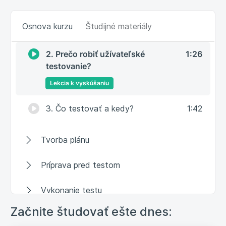
Úvod do užívateľského testovania
Osnova kurzu
Študijné materiály
1. Čo je užívateľské testovanie?
2:27
2. Prečo robiť užívateľské
1:26
testovanie?
Lekcia k vyskúšaniu
3. Čo testovať a kedy?
1:42
Tvorba plánu
Príprava pred testom
Vykonanie testu
Začnite študovať ešte dnes:
Vyhodnotenie a prezentácia výsledkov