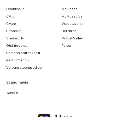
CVonline.lt
MojPosao
CV.lv
MojPosao.ba
CV.ee
Vrabotuvanje
Dirbam.It
Hercul.hr
Visidarbi.lv
Virtual Valley
Otsintood.ee
Pulser
Personaloatrankos.lt
Recruitment.lv
Varbamisteenused.ee
Scandinavia
Jobly.fi