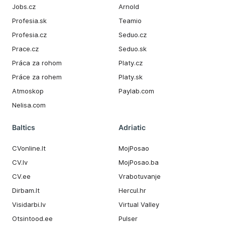
Jobs.cz
Arnold
Profesia.sk
Teamio
Profesia.cz
Seduo.cz
Prace.cz
Seduo.sk
Práca za rohom
Platy.cz
Práce za rohem
Platy.sk
Atmoskop
Paylab.com
Nelisa.com
Baltics
Adriatic
CVonline.lt
MojPosao
CV.lv
MojPosao.ba
CV.ee
Vrabotuvanje
Dirbam.It
Hercul.hr
Visidarbi.lv
Virtual Valley
Otsintood.ee
Pulser