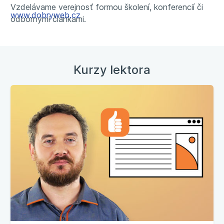
Vzdelávame verejnosť formou školení, konferencií či
www.dobryweb.cz
odbornými článkami.
Kurzy lektora