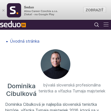
Seduo
ZOBRAZIŤ
×
Alma Career Czechia s.r.o.
Získať - na Google Play
Úvodná stránka
Dominika
bývalá slovenská profesionálna
tenistka a víťazka Turnaja majsteriek
Cibulková
Dominika Cibulková je najlepšia slovenská tenistka
histórie, víťazka Turnaja majsteriek 2016, ktorá sa v