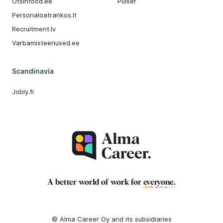
Otsintood.ee
Pulser
Personaloatrankos.lt
Recruitment.lv
Varbamisteenused.ee
Scandinavia
Jobly.fi
A better world of work for
everyone
.
© Alma Career Oy and its subsidiaries