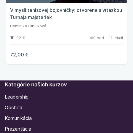
V mysli tenisovej bojovníčky: otvorene s víťazkou
Turnaja majsteriek
Dominika Cibulková
92 %
1:09 hod
11 lekcií
72,00 €
Kategórie našich kurzov
Leadership
Obchod
Komunikácia
Prezentácia