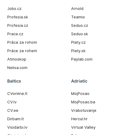
Jobs.cz
Arnold
Profesia.sk
Teamio
Profesia.cz
Seduo.cz
Prace.cz
Seduo.sk
Práca za rohom
Platy.cz
Práce za rohem
Platy.sk
Atmoskop
Paylab.com
Nelisa.com
Baltics
Adriatic
CVonline.lt
MojPosao
CV.lv
MojPosao.ba
CV.ee
Vrabotuvanje
Dirbam.It
Hercul.hr
Visidarbi.lv
Virtual Valley