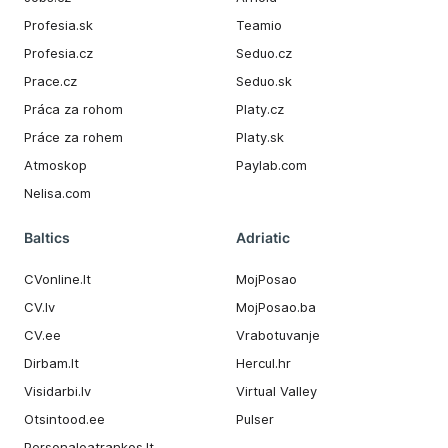
Profesia.sk
Teamio
Profesia.cz
Seduo.cz
Prace.cz
Seduo.sk
Práca za rohom
Platy.cz
Práce za rohem
Platy.sk
Atmoskop
Paylab.com
Nelisa.com
Baltics
Adriatic
CVonline.lt
MojPosao
CV.lv
MojPosao.ba
CV.ee
Vrabotuvanje
Dirbam.It
Hercul.hr
Visidarbi.lv
Virtual Valley
Otsintood.ee
Pulser
Personaloatrankos.lt