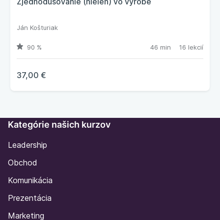
Zjednodušovanie (nielen) vo výrobe
Ján Košturiak
90 %
46 min
16 lekcií
37,00 €
Kategórie našich kurzov
Leadership
Obchod
Komunikácia
Prezentácia
Marketing