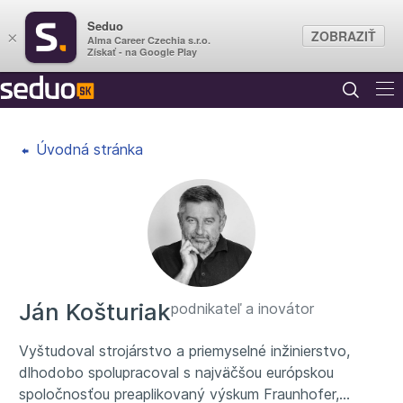
Seduo
ZOBRAZIŤ
×
Alma Career Czechia s.r.o.
Získať - na Google Play
Úvodná stránka
Ján Košturiak
podnikateľ a inovátor
Vyštudoval strojárstvo a priemyselné inžinierstvo,
dlhodobo spolupracoval s najväčšou európskou
spoločnosťou preaplikovaný výskum Fraunhofer,