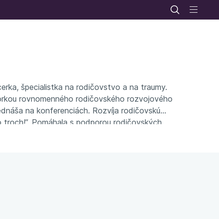
cerka, špecialistka na rodičovstvo a na traumy.
kou rovnomenného rodičovského rozvojového
 Prednáša na konferenciách. Rozvíja rodičovskú
o troch!”. Pomáhala s podporou rodičovských
 ako je Google, PRE, Tchibo alebo Ernst &