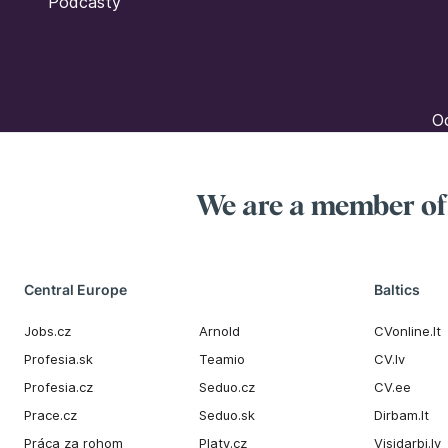
Podcasty
Oc
We are a member o
Central Europe
Baltics
Jobs.cz
Arnold
CVonline.lt
Profesia.sk
Teamio
CV.lv
Profesia.cz
Seduo.cz
CV.ee
Prace.cz
Seduo.sk
Dirbam.It
Práca za rohom
Platy.cz
Visidarbi.lv