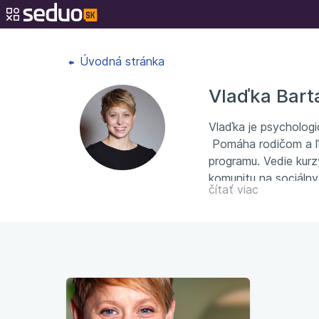
Úvodná stránka
Vlaďka Bart
Vlaďka je psychologi
Pomáha rodičom a 
programu. Vedie kurzy
komunitu na sociáln
čítať viac
kompetencií alebo za
Young.