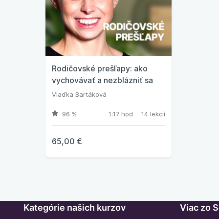
Rodičovské prešľapy: ako
vychovávať a nezblázniť sa
Vlaďka Bartáková
96 %
1:17 hod
14 lekcií
65,00 €
Kategórie našich kurzov
Viac zo 