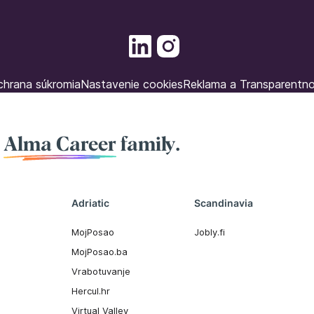
hrana súkromia
Nastavenie cookies
Reklama a Transparentn
f
Alma Career
family.
Adriatic
Scandinavia
MojPosao
Jobly.fi
MojPosao.ba
Vrabotuvanje
Hercul.hr
Virtual Valley