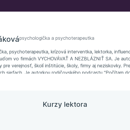
áková
psychologička a psychoterapeutka
čka, psychoterapeutka, krízová interventka, lektorka, influen
ľuďom vo firmách VYCHOVÁVAŤ A NEZBLÁZNIŤ SA. Je autor
 pre verejnosť, školí inštitúcie, školy, firmy aj neziskovky.
ych sieťach. Je autorkou rodičovského podcastu “Počítam d
bezpečovala individuálne rodičovské konzultácie vo firmách
Kurzy lektora