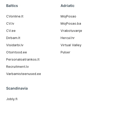
Baltics
Adriatic
CVonline.lt
MojPosao
CV.lv
MojPosao.ba
CV.ee
Vrabotuvanje
Dirbam.It
Hercul.hr
Visidarbi.lv
Virtual Valley
Otsintood.ee
Pulser
Personaloatrankos.lt
Recruitment.lv
Varbamisteenused.ee
Scandinavia
Jobly.fi