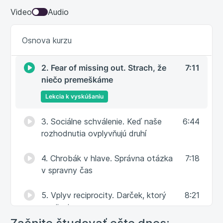
Video
Audio
1. Averzia k strate. Nepredávame iba
5:44
Osnova kurzu
benefity, ale aj obavy
2. Fear of missing out. Strach, že
7:11
niečo premeškáme
Lekcia k vyskúšaniu
3. Sociálne schválenie. Keď naše
6:44
rozhodnutia ovplyvňujú druhí
4. Chrobák v hlave. Správna otázka
7:18
v spravny čas
5. Vplyv reciprocity. Darček, ktorý
8:21
zaväzuje