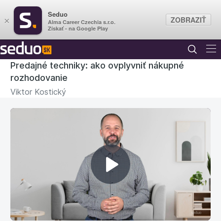
Seduo
ZOBRAZIŤ
×
Alma Career Czechia s.r.o.
Získať - na Google Play
Predajné techniky: ako ovplyvniť nákupné
rozhodovanie
Viktor Kostický
Prehrať
video