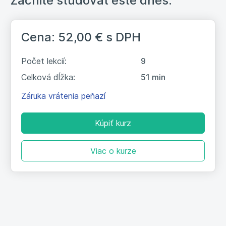
Začnite študovať ešte dnes:
6. Podobnosť a princíp jednoty.
8:14
Prepojenia podporujú vzťah
Cena: 52,00 €
s DPH
7. Metafory a prirovnanie.
5:32
Vytváranie spomienok a asociácií
Počet lekcií:
9
Celková dĺžka:
51 min
8. Záver. Inšpirácia pre ďalší rozvoj
2:22
Záruka vrátenia peňazí
9. Záverečný test
Kúpiť kurz
Viac o kurze