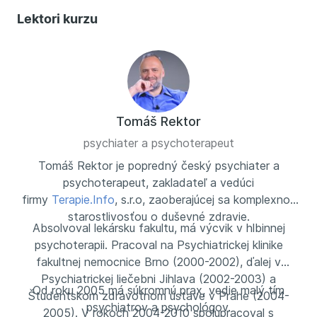
Lektori kurzu
Tomáš Rektor
psychiater a psychoterapeut
Tomáš Rektor je popredný český psychiater a
psychoterapeut, zakladateľ a vedúci
firmy
Terapie.Info
, s.r.o, zaoberajúcej sa komplexnou
starostlivosťou o duševné zdravie.
Absolvoval lekársku fakultu, má výcvik v hlbinnej
psychoterapii. Pracoval na Psychiatrickej klinike
fakultnej nemocnice Brno (2000-2002), ďalej v
Psychiatrickej liečebni Jihlava (2002-2003) a
Od roku 2005 má súkromnú prax, vedie malý tím
Študentskom zdravotnom ústave v Prahe (2004-
psychiatrov a psychológov.
2005). V rokoch 2004-2010 spolupracoval s