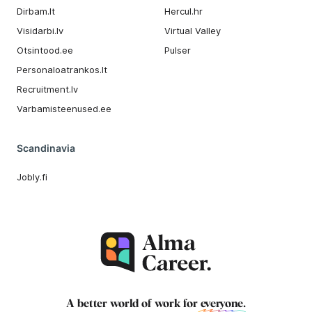
Dirbam.It
Hercul.hr
Visidarbi.lv
Virtual Valley
Otsintood.ee
Pulser
Personaloatrankos.lt
Recruitment.lv
Varbamisteenused.ee
Scandinavia
Jobly.fi
A better world of work for
everyone
.