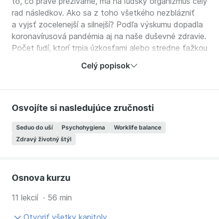
to, čo práve prežívame, má na ľudský organizmus celý
rad následkov. Ako sa z toho všetkého nezblázniť
a vyjsť zocelenejší a silnejší? Podľa výskumu dopadla
koronavírusová pandémia aj na naše duševné zdravie.
Počet ľudí, ktorí trpia úzkosťami alebo stredne ťažkou
depresiou, narástol minimálne o pätinu.
Celý popisok
Zachovať si psychickú pohodu je dôležité – pomôže
nám zvládnuť nadchádzajúcu situáciu čo najlepšie,
podporiť fyzické zdravie a zvýšiť odolnosť pre prípad
Osvojíte si nasledujúce zručnosti
neočakávaných ťažkostí. Našťastie, existujú zásady,
ktoré vám pomôžu si psychickú pohodu skúsiť udržať.
Seduo do uší
Psychohygiena
Worklife balance
Zdravý životný štýl
V tomto kurze sa dozviete:
Prečo je dôležité sa starať o dušu a myseľ
rovnako ako o svoje telo.
Osnova kurzu
Aké sú najčastejšie stavy duševnej nepohody a
11 lekcií · 56 min
podľa čoho ich spoznať.
Tipy a odporúčania, čo v prípade jednotlivých
Otvoriť všetky kapitoly