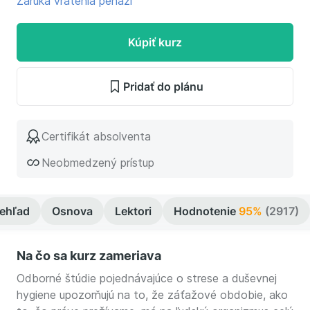
Záruka vrátenia peňazí
Kúpiť kurz
Pridať do plánu
Certifikát absolventa
Neobmedzený prístup
rehľad
Osnova
Lektori
Hodnotenie
95%
(2917)
Na čo sa kurz zameriava
Odborné štúdie pojednávajúce o strese a duševnej
hygiene upozorňujú na to, že záťažové obdobie, ako