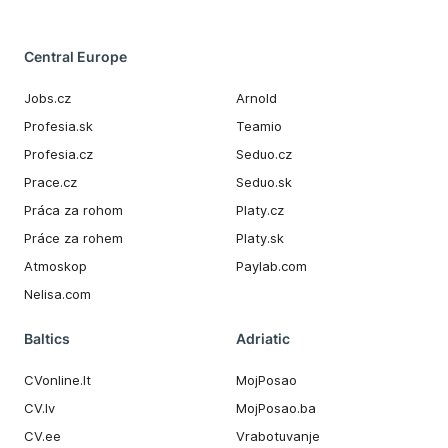
Central Europe
Jobs.cz
Arnold
Profesia.sk
Teamio
Profesia.cz
Seduo.cz
Prace.cz
Seduo.sk
Práca za rohom
Platy.cz
Práce za rohem
Platy.sk
Atmoskop
Paylab.com
Nelisa.com
Baltics
Adriatic
CVonline.lt
MojPosao
CV.lv
MojPosao.ba
CV.ee
Vrabotuvanje