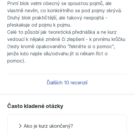
První blok velmi obecný se spoustou pojmů, ale
vlastně nevím, co konkrétního se pod pojmy skrývá.
Druhý blok praktičtější, ale takový nespojitá -
přeskakuje od pojmu k pojmu.
Celé to působí jak teoretická přednáška a ne kurz
vedoucí k nějaké změně či zlepšení - k prvnímu krůčku
(tedy kromě opakovaného "řekněte si o pomoc",
jenže kdo najde sílu/odvahu jít si někam říct o
pomoc).
Ďalších 10 recenzií
Často kladené otázky
Ako je kurz ukončený?