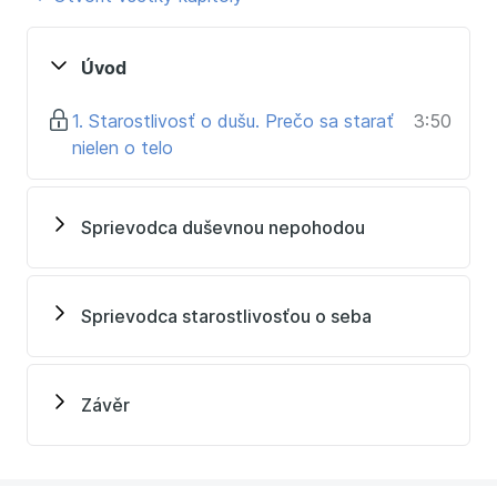
druhov duševnej nepohody robiť.
Aké sú základy zásad duševnej psychohygieny?
Ako si zladiť pracovný a mimopracovný život?
Úvod
Prečo je dôležité nebáť sa požiadať o pomoc?
Na koho sa obrátiť v prípade, že nepohodu sami
1. Starostlivosť o dušu. Prečo sa starať
3:50
nezvládate.
nielen o telo
Komu je kurz určený:
Sprievodca duševnou nepohodou
každému, kto sa chce lepšie orientovať sám
v sebe
každému, kto zažíva nejakú vnútornú nepohodu
každému, kto chce vedieť
Sprievodca starostlivosťou o seba
identifikovať duševnú nepohodu a pomôcť druhému.
Závěr