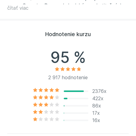
o.s. Sananim. Pracoval ako lekár v substitučných
čítať viac
programoch so závislými na opiátoch, dochádzal do
terapeutických komunít Karlov a Němčice. V rokoch
2006-2010 spolupracoval so Správou uprchlických
Hodnotenie kurzu
zariadení Ministerstva vnútra ČR, ako psychiater
dochádzal do niekoľkých uprchlických táborov a
podobných zariadení.
95 %
2 917 hodnotenie
2376x
422x
86x
17x
16x