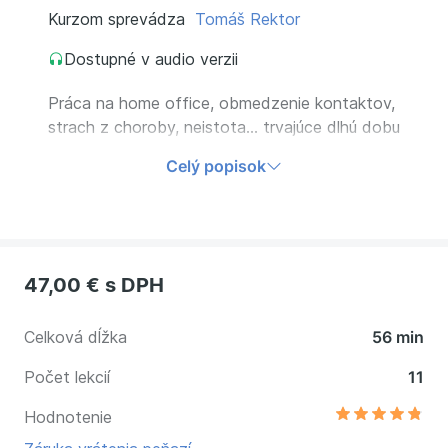
Kurzom sprevádza
Tomáš Rektor
Dostupné v audio verzii
Práca na home office, obmedzenie kontaktov,
strach z choroby, neistota… trvajúce dlhú dobu
môže byť ťažké pre každého. Urobte si malý
Celý popisok
audit vášho duševného zdravia a získajte tipy
pre vašu duševnú pohodu od popredného
českého psychiatra.
47,00 €
s DPH
Celková dĺžka
56 min
Počet lekcií
11
Hodnotenie