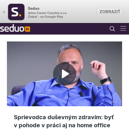
Seduo
ZOBRAZIŤ
×
Alma Career Czechia s.r.o.
Získať - na Google Play
Prehrať
video
Sprievodca duševným zdravím: byť
v pohode v práci aj na home office