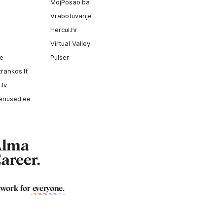
MojPosao.ba
Vrabotuvanje
Hercul.hr
Virtual Valley
ee
Pulser
rankos.lt
.lv
enused.ee
 work for
everyone
.