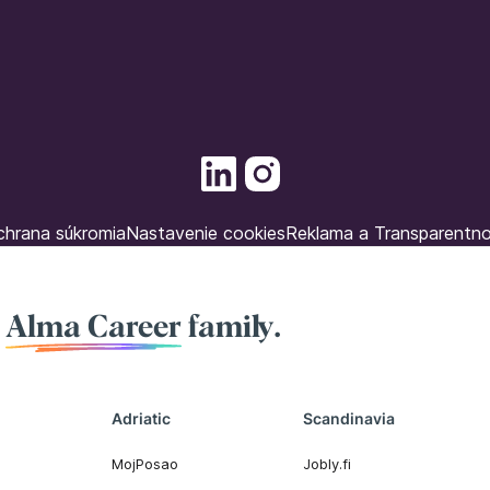
hrana súkromia
Nastavenie cookies
Reklama a Transparentn
f
Alma Career
family.
Adriatic
Scandinavia
MojPosao
Jobly.fi