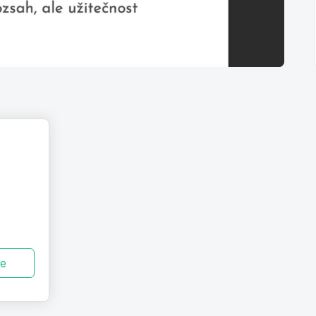
vyskúšanie
ze