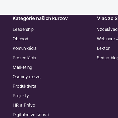
Kategórie našich kurzov
Viac zo 
Leadership
Vzdelávac
Obchod
Webináre 
Komunikácia
Lektori
Prezentácia
Seduo blo
Marketing
Osobný rozvoj
Produktivita
Projekty
HR a Právo
Digitálne zručnosti