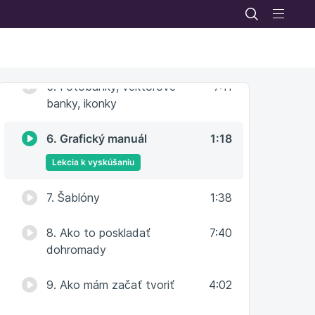
3. Aplikácia farby v Canva
1:57
4. Písma
11:51
5. Fotobanky, vektorové
7:11
banky, ikonky
6. Grafický manuál
1:18
Lekcia k vyskúšaniu
7. Šablóny
1:38
8. Ako to poskladať
7:40
dohromady
9. Ako mám začať tvoriť
4:02