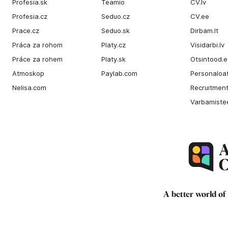
Profesia.sk
Teamio
CV.lv
Profesia.cz
Seduo.cz
CV.ee
Prace.cz
Seduo.sk
Dirbam.It
Práca za rohom
Platy.cz
Visidarbi.lv
Práce za rohem
Platy.sk
Otsintood.
Atmoskop
Paylab.com
Personaloat
Nelisa.com
Recruitment
Varbamiste
A better world of