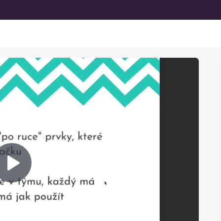
Prehrať
video
Nasledujúca lekcia nie je prístupná na