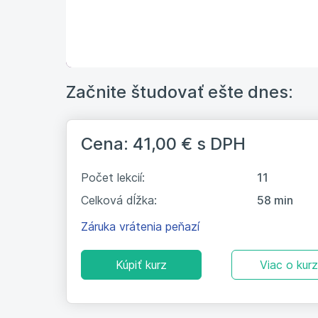
Začnite študovať ešte dnes:
Cena: 41,00 €
s DPH
Počet lekcií:
11
Celková dĺžka:
58 min
Záruka vrátenia peňazí
Kúpiť kurz
Viac o kur