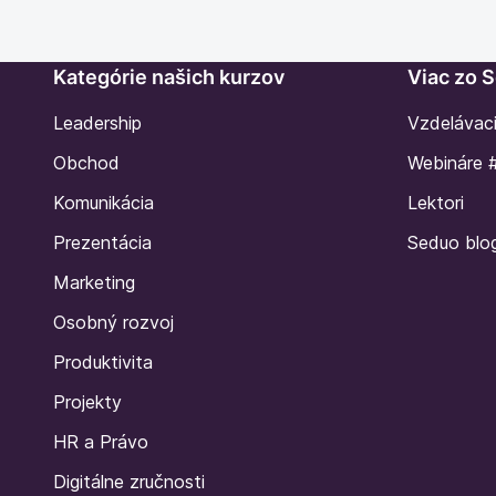
Kategórie našich kurzov
Viac zo 
Leadership
Vzdelávac
Obchod
Webináre 
Komunikácia
Lektori
Prezentácia
Seduo blo
Marketing
Osobný rozvoj
Produktivita
Projekty
HR a Právo
Digitálne zručnosti