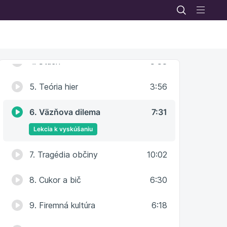
2. Checklist
3:03
3. Aktivačná energia
7:41
4. Šťuch
3:38
5. Teória hier
3:56
6. Väzňova dilema
7:31
Lekcia k vyskúšaniu
7. Tragédia občiny
10:02
8. Cukor a bič
6:30
9. Firemná kultúra
6:18