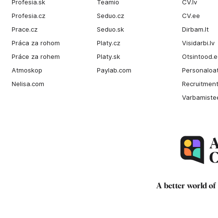
Profesia.sk
Teamio
CV.lv
Profesia.cz
Seduo.cz
CV.ee
Prace.cz
Seduo.sk
Dirbam.It
Práca za rohom
Platy.cz
Visidarbi.lv
Práce za rohem
Platy.sk
Otsintood.
Atmoskop
Paylab.com
Personaloat
Nelisa.com
Recruitment
Varbamiste
A better world of