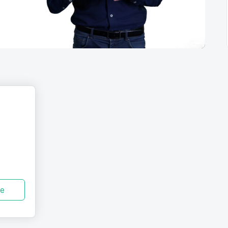
vyskúšanie
ze