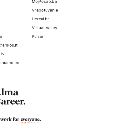
MojPosao.ba
Vrabotuvanje
Hercul.hr
Virtual Valley
ee
Pulser
rankos.lt
.lv
enused.ee
 work for
everyone
.