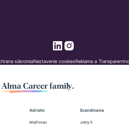
hrana súkromia
Nastavenie cookies
Reklama a Transparentn
f
Alma Career
family.
Adriatic
Scandinavia
MojPosao
Jobly.fi