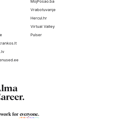
MojPosao.ba
Vrabotuvanje
Hercul.hr
Virtual Valley
ee
Pulser
rankos.lt
.lv
enused.ee
 work for
everyone
.