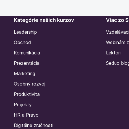
Kategórie našich kurzov
Viac zo 
Leadership
Vzdelávac
Obchod
Webináre 
Komunikácia
Lektori
Prezentácia
Seduo blo
Marketing
Osobný rozvoj
Produktivita
Projekty
HR a Právo
Digitálne zručnosti