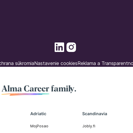
hrana súkromia
Nastavenie cookies
Reklama a Transparentn
f
Alma Career
family.
Adriatic
Scandinavia
MojPosao
Jobly.fi