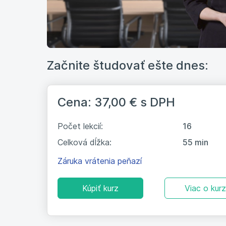
Začnite študovať ešte dnes:
Cena: 37,00 €
s DPH
Počet lekcií:
16
Celková dĺžka:
55 min
Záruka vrátenia peňazí
Kúpiť kurz
Viac o kur