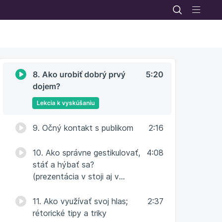
Ako pripraviť zaujímavý a
zrozumiteľný obsah?
Princípy neverbálnej komunikácie
8. Ako urobiť dobrý prvý
5:20
dojem?
Lekcia k vyskúšaniu
9. Očný kontakt s publikom
2:16
10. Ako správne gestikulovať,
4:08
stáť a hýbať sa?
(prezentácia v stoji aj v
sede)
11. Ako využívať svoj hlas;
2:37
rétorické tipy a triky