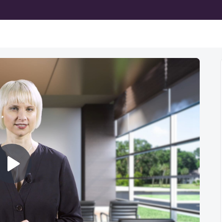
Prehrať
video
Nasledujúca lekcia nie je prístupná na