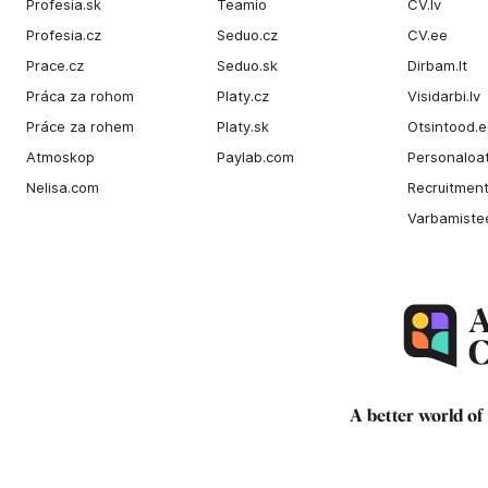
Profesia.sk
Teamio
CV.lv
Profesia.cz
Seduo.cz
CV.ee
Prace.cz
Seduo.sk
Dirbam.It
Práca za rohom
Platy.cz
Visidarbi.lv
Práce za rohem
Platy.sk
Otsintood.
Atmoskop
Paylab.com
Personaloat
Nelisa.com
Recruitment
Varbamiste
A better world of