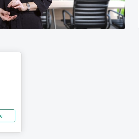
vyskúšanie
ze