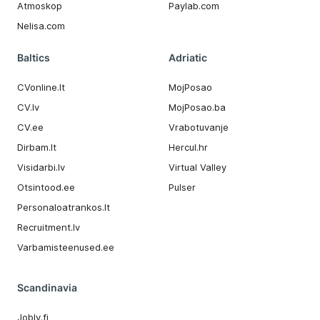
Atmoskop
Paylab.com
Nelisa.com
Baltics
Adriatic
CVonline.lt
MojPosao
CV.lv
MojPosao.ba
CV.ee
Vrabotuvanje
Dirbam.It
Hercul.hr
Visidarbi.lv
Virtual Valley
Otsintood.ee
Pulser
Personaloatrankos.lt
Recruitment.lv
Varbamisteenused.ee
Scandinavia
Jobly.fi