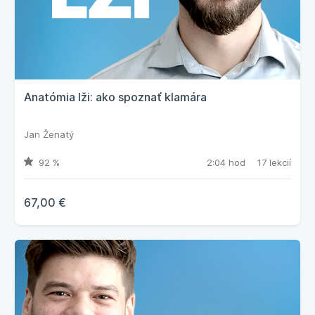
Anatómia lži: ako spoznať klamára
Jan Ženatý
92 %
2:04 hod
17 lekcií
67,00 €