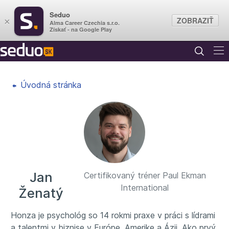
Seduo
ZOBRAZIŤ
×
Alma Career Czechia s.r.o.
Získať - na Google Play
Úvodná stránka
Jan
Certifikovaný tréner Paul Ekman
International
Ženatý
Honza je psychológ so 14 rokmi praxe v práci s lídrami
a talentmi v biznise v Európe, Amerike a Ázii. Ako prvý