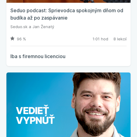
Seduo podcast: Sprievodca spokojným dňom od
budíka až po zaspávanie
Seduo.sk
a
Jan Ženatý
96 %
1:01 hod
8 lekcií
Iba s firemnou licenciou