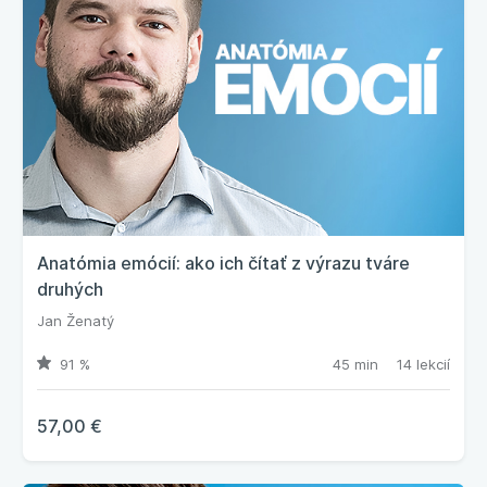
Anatómia emócií: ako ich čítať z výrazu tváre
druhých
Jan Ženatý
91 %
45 min
14 lekcií
57,00 €