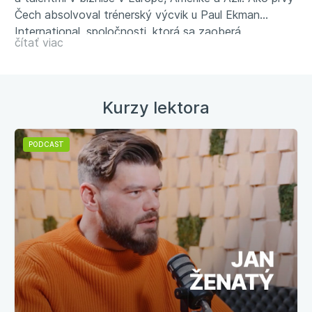
Čech absolvoval trénerský výcvik u Paul Ekman
International, spoločnosti, ktorá sa zaoberá
čítať viac
problematikou čítania emócií a behaviorálnej analýzy v
kontexte rozvoja emočnej inteligencie, ale aj v oblasti
bezpečnosti a riadenia výsluchov.
Kurzy lektora
PODCAST